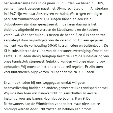
het Amsterdamse Bos. In de jaren ‘60 huurden we banen bij DDV,
een tennispark gelegen naast het Olympisch Stadion in Amsterdam.
In 1967 zijn we naar Amstelveen verhuisd. We kregen een eigen
park aan Wimbledonpark 161. Negen banen en een klein
clubgebouw zijn daar gerealiseerd. In de jaren daarna is het
clubhuis uitgebreid en werden de kleedkamers en de keuken
verbouwd. Voor het clubhuis tussen de banen 5 en 6 is een terras
aangelegd door vrijwilligers van de vereniging. Op een gegeven
moment was de verhouding 50-50 tussen leden en buitenleden. De
KLM subsidieerde de clubs van de personeelsvereniging. Omdat het
aantal KLM-leden danig terugliep heeft de KLM de subsidiëring van
onze tennisclub stopgezet. Gelukkig konden wij onze eigen broek
ophouden. Wij moesten het onderhoud zelf regelen. Er zijn toen
veel buitenleden bijgekomen. Nu hebben we ca. 750 leden.
Er zijn ook leden bij ons weggegaan omdat wij geen
baanverlichting hadden en andere, gemeentelijke tennisparken wel.
Wij moesten toen wel baanverlichting aanschaffen. In eerste
instantie voor zes banen. Nog niet op baan 5, 8 en 9. De
flatbewoners aan de Wimbledon vonden het maar niets dat ze
omringd werden door lichtmasten en hebben een proces