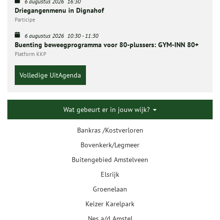
6 augustus 2026
16:30
Driegangenmenu in Dignahof
Participe
6 augustus 2026
10:30
-
11:30
Buenting beweegprogramma voor 80-plussers: GYM-INN 80+
Platform KKP
Volledige UitAgenda
Wat gebeurt er in jouw wijk?
Bankras /Kostverloren
Bovenkerk/Legmeer
Buitengebied Amstelveen
Elsrijk
Groenelaan
Keizer Karelpark
Nes a/d Amstel