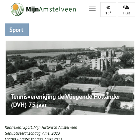
Toggle navigation
15°
Files
Sport
Tennisvereniging de Vliegende Hollander
(DVH) 75 jaar
Rubrieken:
Sport
,
Mijn Historisch Amstelveen
Gepubliceerd:
zondag 7 mei 2023
Laatste update:
zondag 7 mei 2023