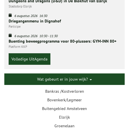
Dungeons and Dragons (D&D) in De Blokhut van Elsrijk
Stadsdorp Elsrijk
6 augustus 2026
16:30
Driegangenmenu in Dignahof
Participe
6 augustus 2026
10:30
-
11:30
Buenting beweegprogramma voor 80-plussers: GYM-INN 80+
Platform KKP
Volledige UitAgenda
Wat gebeurt er in jouw wijk?
Bankras /Kostverloren
Bovenkerk/Legmeer
Buitengebied Amstelveen
Elsrijk
Groenelaan