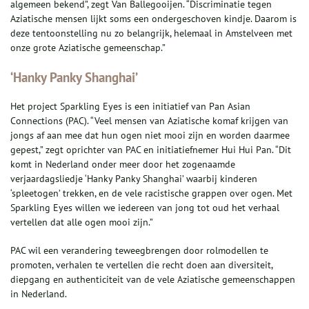
algemeen bekend”, zegt Van Ballegooijen. “Discriminatie tegen
Aziatische mensen lijkt soms een ondergeschoven kindje. Daarom is
deze tentoonstelling nu zo belangrijk, helemaal in Amstelveen met
onze grote Aziatische gemeenschap.”
‘Hanky Panky Shanghai’
Het project Sparkling Eyes is een initiatief van Pan Asian
Connections (PAC). “Veel mensen van Aziatische komaf krijgen van
jongs af aan mee dat hun ogen niet mooi zijn en worden daarmee
gepest,” zegt oprichter van PAC en initiatiefnemer Hui Hui Pan. “Dit
komt in Nederland onder meer door het zogenaamde
verjaardagsliedje ‘Hanky Panky Shanghai’ waarbij kinderen
‘spleetogen’ trekken, en de vele racistische grappen over ogen. Met
Sparkling Eyes willen we iedereen van jong tot oud het verhaal
vertellen dat alle ogen mooi zijn.”
PAC wil een verandering teweegbrengen door rolmodellen te
promoten, verhalen te vertellen die recht doen aan diversiteit,
diepgang en authenticiteit van de vele Aziatische gemeenschappen
in Nederland.