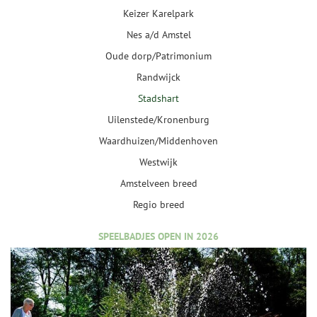
Keizer Karelpark
Nes a/d Amstel
Oude dorp/Patrimonium
Randwijck
Stadshart
Uilenstede/Kronenburg
Waardhuizen/Middenhoven
Westwijk
Amstelveen breed
Regio breed
SPEELBADJES OPEN IN 2026