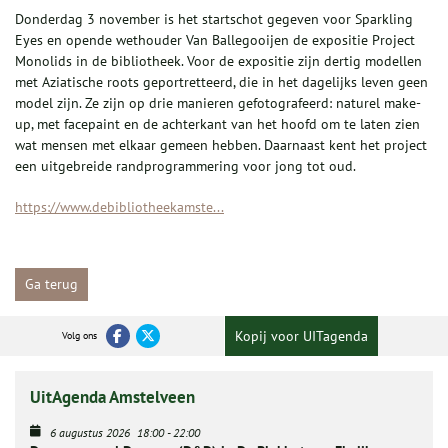
Donderdag 3 november is het startschot gegeven voor Sparkling
Eyes en opende wethouder Van Ballegooijen de expositie Project
Monolids in de bibliotheek. Voor de expositie zijn dertig modellen
met Aziatische roots geportretteerd, die in het dagelijks leven geen
model zijn. Ze zijn op drie manieren gefotografeerd: naturel make-
up, met facepaint en de achterkant van het hoofd om te laten zien
wat mensen met elkaar gemeen hebben. Daarnaast kent het project
een uitgebreide randprogrammering voor jong tot oud.
https://www.debibliotheekamste...
Ga terug
Kopij voor UITagenda
Volg ons
UitAgenda Amstelveen
6 augustus 2026
18:00
-
22:00