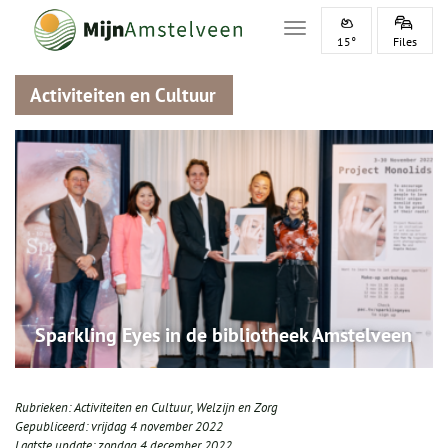
Toggle navigation
15°
Files
Activiteiten en Cultuur
Sparkling Eyes in de bibliotheek Amstelveen
Rubrieken:
Activiteiten en Cultuur
,
Welzijn en Zorg
Gepubliceerd:
vrijdag 4 november 2022
Laatste update:
zondag 4 december 2022