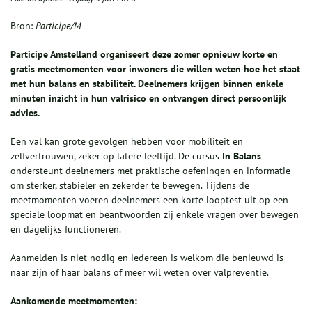
Bron:
Participe/M
Participe Amstelland organiseert deze zomer opnieuw korte en
gratis meetmomenten voor inwoners die willen weten hoe het staat
met hun balans en stabiliteit. Deelnemers krijgen binnen enkele
minuten inzicht in hun valrisico en ontvangen direct persoonlijk
advies.
Een val kan grote gevolgen hebben voor mobiliteit en
zelfvertrouwen, zeker op latere leeftijd. De cursus
In Balans
ondersteunt deelnemers met praktische oefeningen en informatie
om sterker, stabieler en zekerder te bewegen. Tijdens de
meetmomenten voeren deelnemers een korte looptest uit op een
speciale loopmat en beantwoorden zij enkele vragen over bewegen
en dagelijks functioneren.
Aanmelden is niet nodig en iedereen is welkom die benieuwd is
naar zijn of haar balans of meer wil weten over valpreventie.
Aankomende meetmomenten: