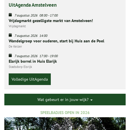
UitAgenda Amstelveen
7 augustus 2026
08:00
-
17:00
Vrijdagmarkt gezelligste markt van Amstelveen!
Vrijdagmarkt
7 augustus 2026
14:00
Wandelgroep voor ouderen, start bij Huis aan de Poel
De Keizer
7 augustus 2026
17:00
-
19:00
Elsrijk borrel in Huis Elsrijk
Stadsdorp Elsrijk
Volledige UitAgenda
Wat gebeurt er in jouw wijk?
SPEELBADJES OPEN IN 2026