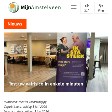
Toggle navigation
21°
Files
Nieuws
Test uw valrisico in enkele minuten
Rubrieken:
Nieuws
,
Maatschappij
Gepubliceerd:
vrijdag 3 juli 2026
Laatste update:
vrijdag 3 juli 2026