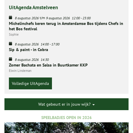
UitAgenda Amstelveen
t/m
8 augustus 2026
9 augustus 2026
12:00
-
23:00
Michelinchefs keren terug in Amsterdamse Bos tijdens Chefs in
het Bos festival
Sophie
8 augustus 2026
14:00
-
17:00
Sip & paint - in Cobra
8 augustus 2026
14:30
Zomer Bachata en Salsa in Buurtkamer KKP
Elwin Lindeman
Volledige UitAgenda
Wat gebeurt er in jouw wijk?
SPEELBADJES OPEN IN 2026