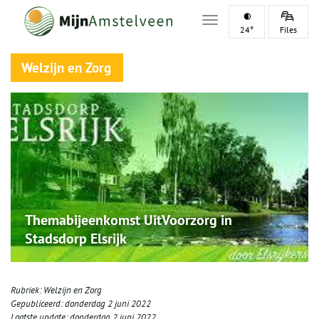
Toggle navigation
24°
Files
Welzijn en Zorg
Themabijeenkomst UitVoorzorg in
Stadsdorp Elsrijk
Rubriek:
Welzijn en Zorg
Gepubliceerd:
donderdag 2 juni 2022
Laatste update:
donderdag 2 juni 2022