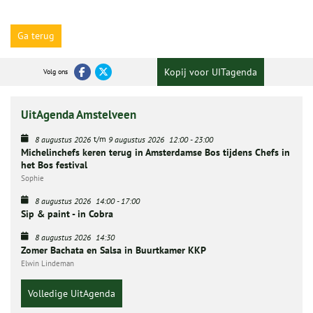
Ga terug
Kopij voor UITagenda
Volg ons
UitAgenda Amstelveen
t/m
8 augustus 2026
9 augustus 2026
12:00
-
23:00
Michelinchefs keren terug in Amsterdamse Bos tijdens Chefs in
het Bos festival
Sophie
8 augustus 2026
14:00
-
17:00
Sip & paint - in Cobra
8 augustus 2026
14:30
Zomer Bachata en Salsa in Buurtkamer KKP
Elwin Lindeman
Volledige UitAgenda