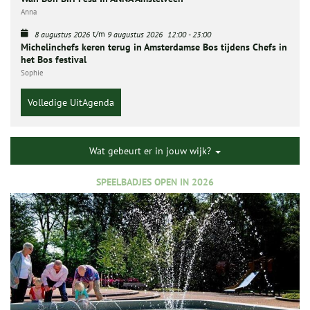
Anna
t/m
8 augustus 2026
9 augustus 2026
12:00
-
23:00
Michelinchefs keren terug in Amsterdamse Bos tijdens Chefs in
het Bos festival
Sophie
Volledige UitAgenda
Wat gebeurt er in jouw wijk?
SPEELBADJES OPEN IN 2026