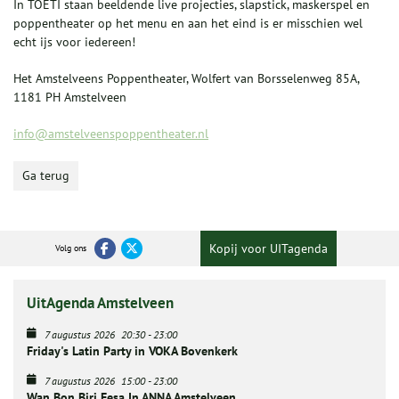
In TOETI staan beeldende live projecties, slapstick, maskerspel en
poppentheater op het menu en aan het eind is er misschien wel
echt ijs voor iedereen!
Het Amstelveens Poppentheater, Wolfert van Borsselenweg 85A,
1181 PH Amstelveen
info@amstelveenspoppentheater.nl
Ga terug
Kopij voor UITagenda
Volg ons
UitAgenda Amstelveen
7 augustus 2026
20:30
-
23:00
Friday's Latin Party in VOKA Bovenkerk
7 augustus 2026
15:00
-
23:00
Wan Bon Biri Fesa In ANNA Amstelveen