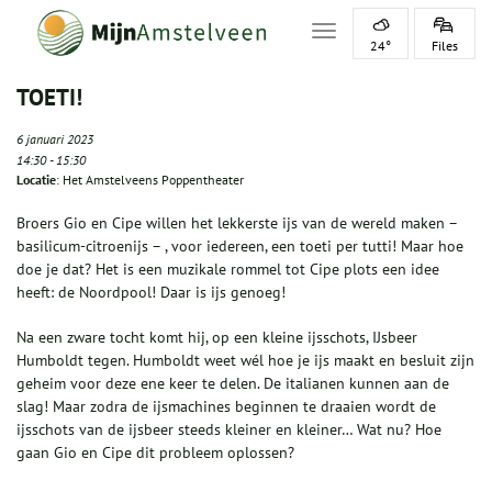
Toggle navigation
24°
Files
TOETI!
6 januari 2023
14:30
-
15:30
Locatie
: Het Amstelveens Poppentheater
Broers Gio en Cipe willen het lekkerste ijs van de wereld maken –
basilicum-citroenijs – , voor iedereen, een toeti per tutti! Maar hoe
doe je dat? Het is een muzikale rommel tot Cipe plots een idee
heeft: de Noordpool! Daar is ijs genoeg!
Na een zware tocht komt hij, op een kleine ijsschots, IJsbeer
Humboldt tegen. Humboldt weet wél hoe je ijs maakt en besluit zijn
geheim voor deze ene keer te delen. De italianen kunnen aan de
slag! Maar zodra de ijsmachines beginnen te draaien wordt de
ijsschots van de ijsbeer steeds kleiner en kleiner… Wat nu? Hoe
gaan Gio en Cipe dit probleem oplossen?