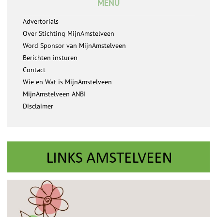
MENU
Advertorials
Over Stichting MijnAmstelveen
Word Sponsor van MijnAmstelveen
Berichten insturen
Contact
Wie en Wat is MijnAmstelveen
MijnAmstelveen ANBI
Disclaimer