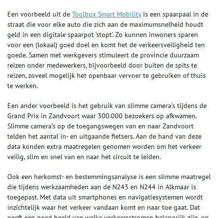
Een voorbeeld uit de
Toolbox Smart Mobility
is een spaarpaal in de
straat die voor elke auto die zich aan de maximumsnelheid houdt
geld in een digitale spaarpot 'stopt'. Zo kunnen inwoners sparen
voor een (lokaal) goed doel en komt het de verkeersveiligheid ten
goede. Samen met werkgevers stimuleert de provincie duurzaam
reizen onder medewerkers, bijvoorbeeld door buiten de spits te
reizen, zoveel mogelijk het openbaar vervoer te gebruiken of thuis
te werken.
Een ander voorbeeld is het gebruik van slimme camera’s tijdens de
Grand Prix in Zandvoort waar 300.000 bezoekers op afkwamen.
Slimme camera’s op de toegangswegen van en naar Zandvoort
telden het aantal in- en uitgaande fietsers. Aan de hand van deze
data konden extra maatregelen genomen worden om het verkeer
veilig, slim en snel van en naar het circuit te leiden.
Ook een herkomst- en bestemmingsanalyse is een slimme maatregel
die tijdens werkzaamheden aan de N243 en N244 in Alkmaar is
toegepast. Met data uit smartphones en navigatiesystemen wordt
inzichtelijk waar het verkeer vandaan komt en naar toe gaat. Dat
geeft een goed beeld van welke verkeersstromen belangrijk zijn, op