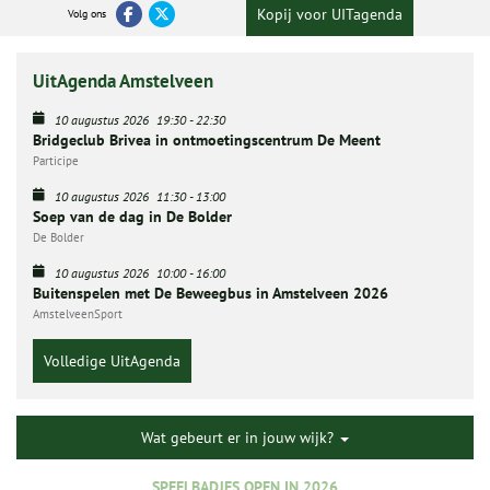
Kopij voor UITagenda
Volg ons
UitAgenda Amstelveen
10 augustus 2026
19:30
-
22:30
Bridgeclub Brivea in ontmoetingscentrum De Meent
Participe
10 augustus 2026
11:30
-
13:00
Soep van de dag in De Bolder
De Bolder
10 augustus 2026
10:00
-
16:00
Buitenspelen met De Beweegbus in Amstelveen 2026
AmstelveenSport
Volledige UitAgenda
Wat gebeurt er in jouw wijk?
SPEELBADJES OPEN IN 2026