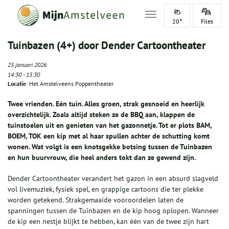
Toggle navigation
20°
Files
Tuinbazen (4+) door Dender Cartoontheater
25 januari 2026
14:30
-
15:30
Locatie
: Het Amstelveens Poppentheater
Twee vrienden. Eén tuin. Alles groen, strak gesnoeid en heerlijk
overzichtelijk. Zoals altijd steken ze de BBQ aan, klappen de
tuinstoelen uit en genieten van het gazonnetje. Tot er plots BAM,
BOEM, TOK een kip met al haar spullen achter de schutting komt
wonen. Wat volgt is een knotsgekke botsing tussen de Tuinbazen
en hun buurvrouw, die heel anders tokt dan ze gewend zijn.
Dender Cartoontheater verandert het gazon in een absurd slagveld
vol livemuziek, fysiek spel, en grappige cartoons die ter plekke
worden getekend. Strakgemaaide vooroordelen laten de
spanningen tussen de Tuinbazen en de kip hoog oplopen. Wanneer
de kip een nestje blijkt te hebben, kan één van de twee zijn hart