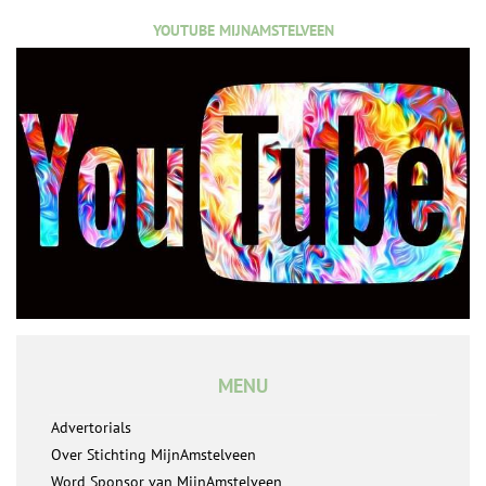
YOUTUBE MIJNAMSTELVEEN
MENU
Advertorials
Over Stichting MijnAmstelveen
Word Sponsor van MijnAmstelveen