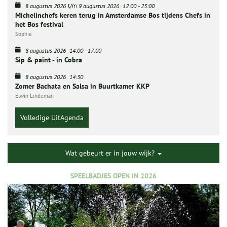
t/m
8 augustus 2026
9 augustus 2026
12:00
-
23:00
Michelinchefs keren terug in Amsterdamse Bos tijdens Chefs in
het Bos festival
Sophie
8 augustus 2026
14:00
-
17:00
Sip & paint - in Cobra
8 augustus 2026
14:30
Zomer Bachata en Salsa in Buurtkamer KKP
Elwin Lindeman
Volledige UitAgenda
Wat gebeurt er in jouw wijk?
SPEELBADJES OPEN IN 2026