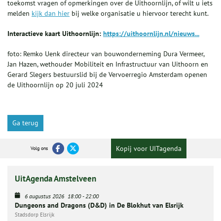
toekomst vragen of opmerkingen over de Uithoornlijn, of wilt u iets
melden
kijk dan hier
bij welke organisatie u hiervoor terecht kunt.
Interactieve kaart Uithoornlijn:
https://uithoornlijn.nl/nieuws...
foto: Remko Uenk directeur van bouwonderneming Dura Vermeer,
Jan Hazen, wethouder Mobiliteit en Infrastructuur van Uithoorn en
Gerard Slegers bestuurslid bij de Vervoerregio Amsterdam openen
de Uithoornlijn op 20 juli 2024
Ga terug
Kopij voor UITagenda
Volg ons
UitAgenda Amstelveen
6 augustus 2026
18:00
-
22:00
Dungeons and Dragons (D&D) in De Blokhut van Elsrijk
Stadsdorp Elsrijk