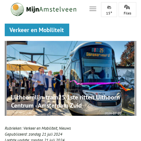
Toggle navigation
15°
Files
Verkeer en Mobiliteit
Uithoornlijn-tram25 1ste ritten Uithoorn
Centrum - Amsterdam Zuid
Rubrieken:
Verkeer en Mobiliteit
,
Nieuws
Gepubliceerd:
zondag 21 juli 2024
Laatste update:
zondag 21 juli 2024