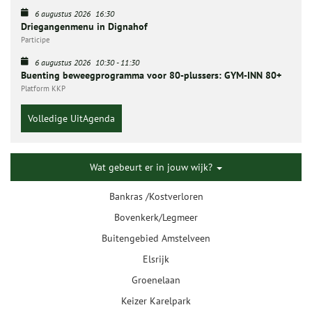
6 augustus 2026
16:30
Driegangenmenu in Dignahof
Participe
6 augustus 2026
10:30
-
11:30
Buenting beweegprogramma voor 80-plussers: GYM-INN 80+
Platform KKP
Volledige UitAgenda
Wat gebeurt er in jouw wijk?
Bankras /Kostverloren
Bovenkerk/Legmeer
Buitengebied Amstelveen
Elsrijk
Groenelaan
Keizer Karelpark