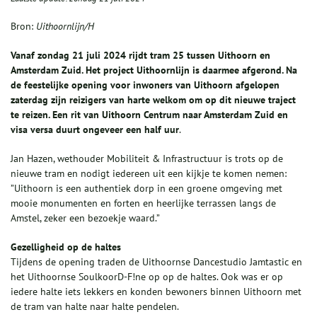
Bron:
Uithoornlijn/H
Vanaf zondag 21 juli 2024 rijdt tram 25 tussen Uithoorn en
Amsterdam Zuid. Het project Uithoornlijn is daarmee afgerond. Na
de feestelijke opening voor inwoners van Uithoorn afgelopen
zaterdag zijn reizigers van harte welkom om op dit nieuwe traject
te reizen. Een rit van Uithoorn Centrum naar Amsterdam Zuid en
visa versa duurt ongeveer een half uur
.
Jan Hazen, wethouder Mobiliteit & Infrastructuur is trots op de
nieuwe tram en nodigt iedereen uit een kijkje te komen nemen:
”Uithoorn is een authentiek dorp in een groene omgeving met
mooie monumenten en forten en heerlijke terrassen langs de
Amstel, zeker een bezoekje waard.”
Gezelligheid op de haltes
Tijdens de opening traden de Uithoornse Dancestudio Jamtastic en
het Uithoornse SoulkoorD-F!ne op op de haltes. Ook was er op
iedere halte iets lekkers en konden bewoners binnen Uithoorn met
de tram van halte naar halte pendelen.