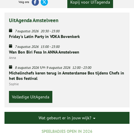
Kopij voor UITagenda
Volg ons
UitAgenda Amstelveen
7 augustus 2026
20:30
-
23:00
Friday's Latin Party in VOKA Bovenkerk
7 augustus 2026
15:00
-
23:00
Wan Bon Biri Fesa In ANNA Amstelveen
Anna
t/m
8 augustus 2026
9 augustus 2026
12:00
-
23:00
Michelinchefs keren terug in Amsterdamse Bos tijdens Chefs in
het Bos festival
Sophie
Volledige UitAgenda
Wat gebeurt er in jouw wijk?
SPEELBADJES OPEN IN 2026