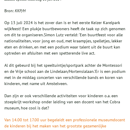
Bron:
KKP/H
Op 13 juli 2024 is het zover dan is er het eerste Keizer Karelpark
wijkfeest! Een plukje buurtbewoners heeft de taak op zich genomen
om dit te organiseren.Simon Lutz
verteld: ‘Een buurtfeest voor alle
nationaliteiten, voor jong en oud, met kraampjes, spelletjes, lekker
eten en drinken, en met een podium waar talent uit de buurt kan
optreden en afsluiten met een spetterende live act.
Al dit gebeurd bij het speeltuintje/sportpark achter de Montessori
en de Vrije school aan de Lindelaan/Hortensialaan.’Er is een podium
met in de middag concerten van verschillende bands en koren van
kinderen, met name uit Amstelveen.
Dan zijn er ook verschillende activiteiten voor kinderen o.a. een
stoepkrijt-workshop onder leiding van een docent van het Cobra
museum, hoe cool is dat?
Van 14.00 tot 17.00 uur begeleidt een professionele museumdocent
de kinderen bij het maken van het grootste gezamenlijke