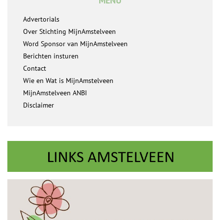
MENU
Advertorials
Over Stichting MijnAmstelveen
Word Sponsor van MijnAmstelveen
Berichten insturen
Contact
Wie en Wat is MijnAmstelveen
MijnAmstelveen ANBI
Disclaimer