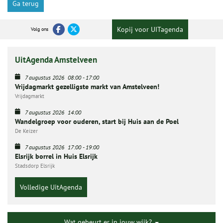
Ga terug
Kopij voor UITagenda
Volg ons
UitAgenda Amstelveen
7 augustus 2026
08:00
-
17:00
Vrijdagmarkt gezelligste markt van Amstelveen!
Vrijdagmarkt
7 augustus 2026
14:00
Wandelgroep voor ouderen, start bij Huis aan de Poel
De Keizer
7 augustus 2026
17:00
-
19:00
Elsrijk borrel in Huis Elsrijk
Stadsdorp Elsrijk
Volledige UitAgenda
Wat gebeurt er in jouw wijk?