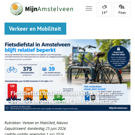
Toggle navigation
19°
Files
Verkeer en Mobiliteit
Fietsdiefstal in Amstelveen blijft relatief
beperkt vergeleken met buurgemeenten
Rubrieken:
Verkeer en Mobiliteit
,
Nieuws
Gepubliceerd:
donderdag 25 juni 2026
Laatste update:
woensdag 1 juli 2026