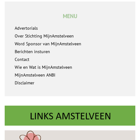
MENU
Advertorials
Over Stichting MijnAmstelveen
Word Sponsor van MijnAmstelveen
Berichten insturen
Contact
Wie en Wat is MijnAmstelveen
MijnAmstelveen ANBI
Disclaimer