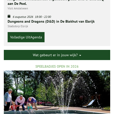
aan De Poel.
Visit Amstelveen
6 augustus 2026
18:00
-
22:00
Dungeons and Dragons (D&D) in De Blokhut van Elsrijk
Stadsdorp Elsrijk
Volledige UitAgenda
Wat gebeurt er in jouw wijk?
SPEELBADJES OPEN IN 2026