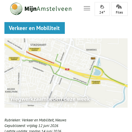
Toggle navigation
24°
Files
Verkeer en Mobiliteit
Wegwerkzaamheden deze week
Rubrieken:
Verkeer en Mobiliteit
,
Nieuws
Gepubliceerd:
vrijdag 12 juni 2026
Laatste update:
zondag 14 juni 2026