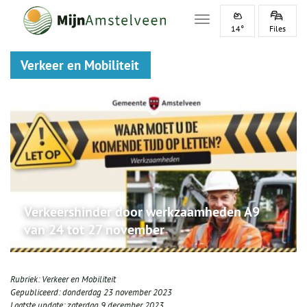
Toggle navigation
14°
Files
Verkeer en Mobiliteit
Verkeershinder door werkzaamheden A9
van 24 tot 27 november
Rubriek:
Verkeer en Mobiliteit
Gepubliceerd:
donderdag 23 november 2023
Laatste update:
zaterdag 9 december 2023