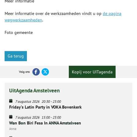
Meer informatie
Meer informatie over de werkzaamheden vindt u op
de pagina
wegwerkzaamheden
.
Foto gemeente
Ga terug
Kopij voor UITagenda
Volg ons
UitAgenda Amstelveen
7 augustus 2026
20:30
-
23:00
Friday's Latin Party in VOKA Bovenkerk
7 augustus 2026
15:00
-
23:00
Wan Bon Biri Fesa In ANNA Amstelveen
Anna