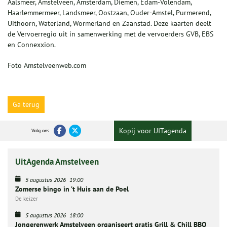
Aalsmeer, Amstelveen, Amsterdam, Diemen, Edam-Volendam,
Haarlemmermeer, Landsmeer, Oostzaan, Ouder-Amstel, Purmerend,
Uithoorn, Waterland, Wormerland en Zaanstad. Deze kaarten deelt
de Vervoerregio uit in samenwerking met de vervoerders GVB, EBS
en Connexxion.
Foto Amstelveenweb.com
Ga terug
Kopij voor UITagenda
Volg ons
UitAgenda Amstelveen
5 augustus 2026
19:00
Zomerse bingo in ’t Huis aan de Poel
De keizer
5 augustus 2026
18:00
Jongerenwerk Amstelveen organiseert gratis Grill & Chill BBQ