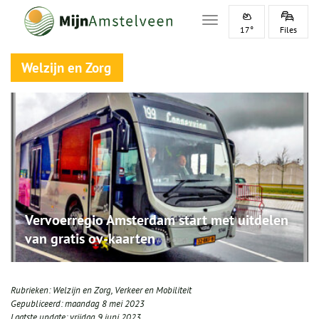
Toggle navigation
17°
Files
Welzijn en Zorg
Vervoerregio Amsterdam start met uitdelen
van gratis ov-kaarten
Rubrieken:
Welzijn en Zorg
,
Verkeer en Mobiliteit
Gepubliceerd:
maandag 8 mei 2023
Laatste update:
vrijdag 9 juni 2023