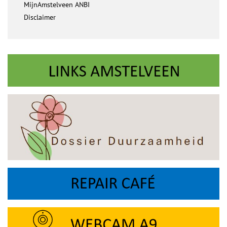
MijnAmstelveen ANBI
Disclaimer