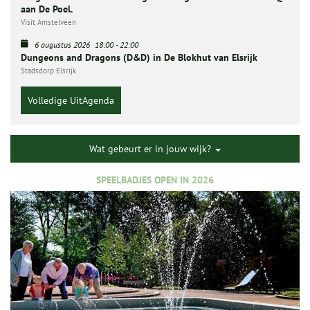
aan De Poel.
Visit Amstelveen
6 augustus 2026
18:00
-
22:00
Dungeons and Dragons (D&D) in De Blokhut van Elsrijk
Stadsdorp Elsrijk
Volledige UitAgenda
Wat gebeurt er in jouw wijk?
SPEELBADJES OPEN IN 2026