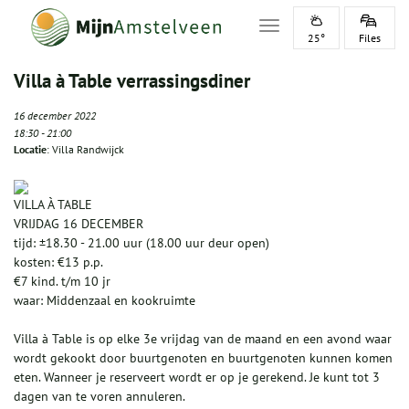
Toggle navigation
25°
Files
Villa à Table verrassingsdiner
16 december 2022
18:30
-
21:00
Locatie
: Villa Randwijck
VILLA À TABLE
VRIJDAG 16 DECEMBER
tijd: ±18.30 - 21.00 uur (18.00 uur deur open)
kosten: €13 p.p.
€7 kind. t/m 10 jr
waar: Middenzaal en kookruimte
Villa à Table is op elke 3e vrijdag van de maand en een avond waar
wordt gekookt door buurtgenoten en buurtgenoten kunnen komen
eten. Wanneer je reserveert wordt er op je gerekend. Je kunt tot 3
dagen van te voren annuleren.