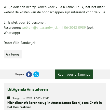
Wil je ook een keertje koken voor Villa à Table? Leuk, laat het maar
weten! De kosten van de boodschappen zijn uiteraard voor de Villa.
Er is plek voor 20 personen.
Reserveren:
welkom@villarandwijck.nl
|
06-2042 0989
(ook
WhatsApp)
Door: Villa Randwijck
Ga terug
Kopij voor UITagenda
Volg ons
UitAgenda Amstelveen
9 augustus 2026
12:00
-
23:00
Michelinchefs keren terug in Amsterdamse Bos tijdens Chefs in
het Bos festival