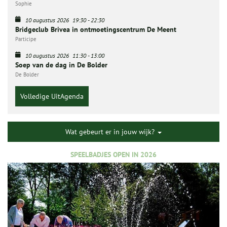
Sophie
10 augustus 2026
19:30
-
22:30
Bridgeclub Brivea in ontmoetingscentrum De Meent
Participe
10 augustus 2026
11:30
-
13:00
Soep van de dag in De Bolder
De Bolder
Volledige UitAgenda
Wat gebeurt er in jouw wijk?
SPEELBADJES OPEN IN 2026