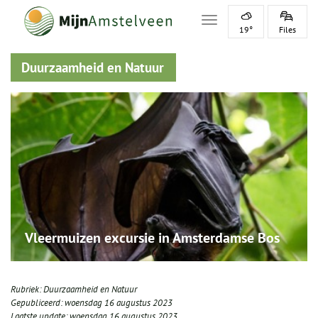
Toggle navigation
19°
Files
Duurzaamheid en Natuur
Vleermuizen excursie in Amsterdamse Bos
Rubriek:
Duurzaamheid en Natuur
Gepubliceerd:
woensdag 16 augustus 2023
Laatste update:
woensdag 16 augustus 2023