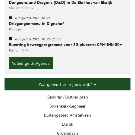
Dungeons and Dragons (D&D) in De Blokhut van Elsrijk
Stadsdorp Elsrijk
6 augustus 2026
16:30
Driegangenmenu in Dignahof
Participe
6 augustus 2026
10:30
-
11:30
Buenting beweegprogramma voor 80-plussers: GYM-INN 80+
Platform KKP
Volledige UitAgenda
Wat gebeurt er in jouw wijk?
Bankras /Kostverloren
Bovenkerk/Legmeer
Buitengebied Amstelveen
Elsrijk
Groenelaan