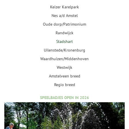
Keizer Karelpark
Nes a/d Amstel
Oude dorp/Patrimonium
Randwijck
Stadshart
Uilenstede/Kronenburg
Waardhuizen/Middenhoven
Westwijk
Amstelveen breed
Regio breed
SPEELBADJES OPEN IN 2026