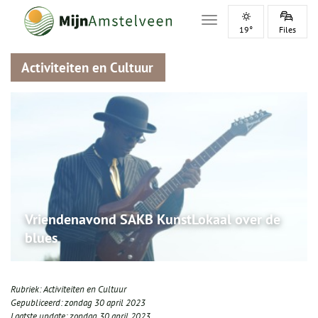
Toggle navigation
19°
Files
Activiteiten en Cultuur
Vriendenavond SAKB KunstLokaal over de
blues
Rubriek:
Activiteiten en Cultuur
Gepubliceerd:
zondag 30 april 2023
Laatste update:
zondag 30 april 2023