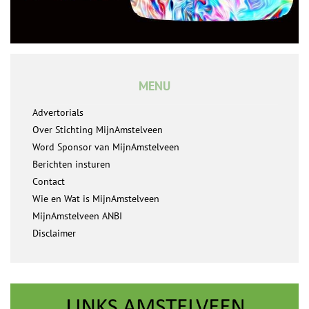
MENU
Advertorials
Over Stichting MijnAmstelveen
Word Sponsor van MijnAmstelveen
Berichten insturen
Contact
Wie en Wat is MijnAmstelveen
MijnAmstelveen ANBI
Disclaimer