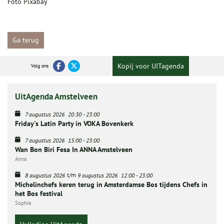
Foto Pixabay
Ga terug
Kopij voor UITagenda
Volg ons
UitAgenda Amstelveen
7 augustus 2026
20:30
-
23:00
Friday's Latin Party in VOKA Bovenkerk
7 augustus 2026
15:00
-
23:00
Wan Bon Biri Fesa In ANNA Amstelveen
Anna
t/m
8 augustus 2026
9 augustus 2026
12:00
-
23:00
Michelinchefs keren terug in Amsterdamse Bos tijdens Chefs in
het Bos festival
Sophie