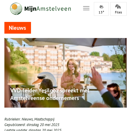
Toggle navigation
13°
Files
Nieuws
VVD-leider Yeşilgöz spreekt met
Amstelveense ondernemers
Rubrieken:
Nieuws
,
Maatschappij
Gepubliceerd:
dinsdag 20 mei 2025
Laatste update:
dinsdag 20 mei 2025