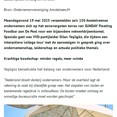
Bron:
Ondernemersvereniging Amstelveen/H
Maandagavond 19 mei 2025 verzamelden zo’n 150 Amstelveense
ondernemers zich op het zonovergoten terras van SUNDAY Floating
Foodbar aan De Poel voor een bijzondere netwerkbijeenkomst.
Speciale gast was VVD-partijleider Dilan Yeşilgöz, die tijdens een
interactieve ‘college tour’ met de aanwezigen in gesprek ging over
ondernemerschap, leiderschap en actuele politieke thema’s.
Krachtige boodschap: minder regels, meer ruimte
Yeşilgöz benadrukte het belang van ondernemers voor Nederland:
“Nederland bloeit dankzij ondernemers. Maar de overheid legt de
rekening te vaak bij diezelfde groep neer. Het stapelen van lasten en
toenemende regeldruk is onhoudbaar. De kosten moeten omlaag en
onnodige bureaucratie moet worden geschrapt.”