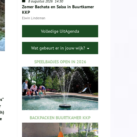
8 augustus 2026
14:30
Zomer Bachata en Salsa in Buurtkamer
KKP
Elwin Lindeman
Volledige UitAgenda
Wat gebeurt er in jouw wijk?
SPEELBADJES OPEN IN 2026
s”
r
ch)
BACKPACKEN BUURTKAMER KKP
e