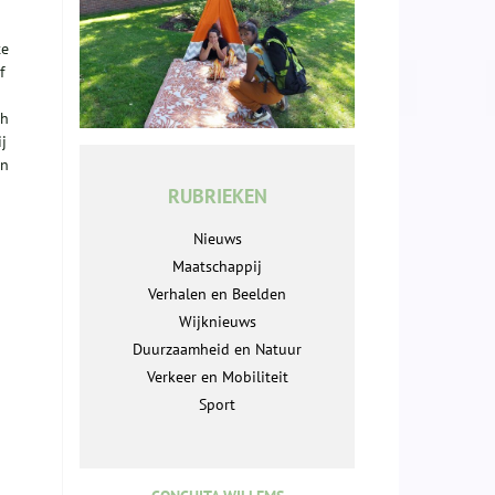
te
f
ch
j
en
RUBRIEKEN
Nieuws
Maatschappij
Verhalen en Beelden
Wijknieuws
Duurzaamheid en Natuur
Verkeer en Mobiliteit
Sport