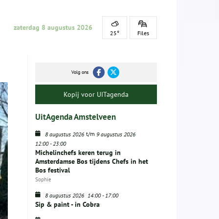
zaterdag 8 augustus 2026
25°
Files
Volg ons
Kopij voor UITagenda
UitAgenda Amstelveen
t/m
8 augustus 2026
9 augustus 2026
12:00
-
23:00
Michelinchefs keren terug in
Amsterdamse Bos tijdens Chefs in het
Bos festival
Sophie
8 augustus 2026
14:00
-
17:00
Sip & paint - in Cobra