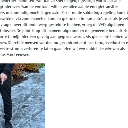
erder mobiliteit, wilt dat zo snel mogelijk gezorgd wordt dat alle
t hierover: ”Aan de ene kant willen we allemaal de energietransitie
ers ook onnodig moeilijk gemaakt. Zeker nu de salderingsregeling komt 
opwekken via zonnepanelen kunnen gebruiken in hun auto’s, ook als je zel
al vragen over dit onderwerp gesteld te hebben, vroeg de VVD afgelopen
 dossier. De pilot is op dit moment afgerond en de gemeente beraadt zi
korte termijn hier een gevolg aan gegeven wordt. Als gemeente hebben wi
en. Diezelfde mensen worden nu geconfronteerd met terugleverkosten 
ekte stroom verloren te laten gaan, zien wij een duidelijke win-win als
ldus Van Leeuwen.