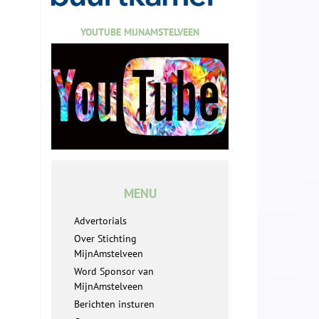
YOUTUBE MIJNAMSTELVEEN
MENU
Advertorials
Over Stichting
MijnAmstelveen
Word Sponsor van
MijnAmstelveen
Berichten insturen