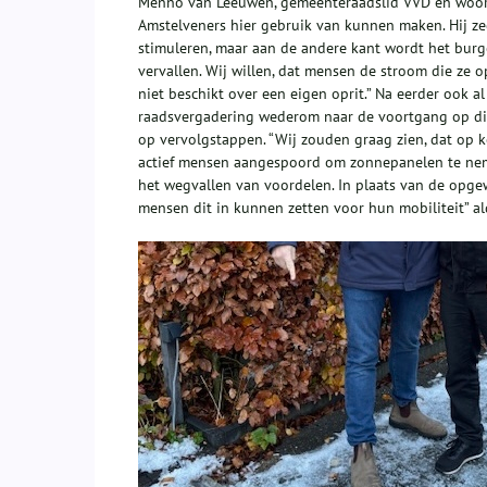
Menno van Leeuwen, gemeenteraadslid VVD en woordvo
Amstelveners hier gebruik van kunnen maken. Hij zeg
stimuleren, maar aan de andere kant wordt het burg
vervallen. Wij willen, dat mensen de stroom die ze 
niet beschikt over een eigen oprit.” Na eerder ook 
raadsvergadering wederom naar de voortgang op dit
op vervolgstappen. “Wij zouden graag zien, dat op 
actief mensen aangespoord om zonnepanelen te nem
het wegvallen van voordelen. In plaats van de opgew
mensen dit in kunnen zetten voor hun mobiliteit” a