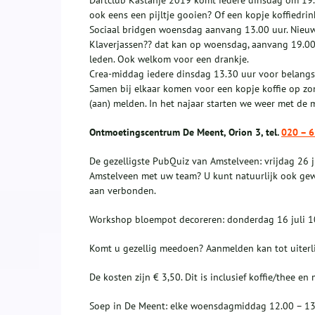
Dartclub Kastanje 2019 komt iedere dinsdag om 19.00
ook eens een pijltje gooien? Of een kopje koffiedri
Sociaal bridgen woensdag aanvang 13.00 uur. Nieuw
Klaverjassen?? dat kan op woensdag, aanvang 19.00 
leden. Ook welkom voor een drankje.
Crea-middag iedere dinsdag 13.30 uur voor belangst
Samen bij elkaar komen voor een kopje koffie op z
(aan) melden. In het najaar starten we weer met de 
Ontmoetingscentrum De Meent, Orion 3, tel.
020 – 
De gezelligste PubQuiz van Amstelveen: vrijdag 26 
Amstelveen met uw team? U kunt natuurlijk ook gew
aan verbonden.
Workshop bloempot decoreren: donderdag 16 juli 10
Komt u gezellig meedoen? Aanmelden kan tot uiterlij
De kosten zijn € 3,50. Dit is inclusief koffie/thee en 
Soep in De Meent: elke woensdagmiddag 12.00 – 13.00