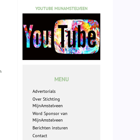
YOUTUBE MIJNAMSTELVEEN
n
MENU
Advertorials
Over Stichting
MijnAmstelveen
Word Sponsor van
MijnAmstelveen
Berichten insturen
Contact