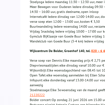
Stoelyoga Iedere maandag 11:30 – 12:30 uur, meer 
Meer Bewegen voor Ouderen Iedere dinsdag 09:30 –
14:30 – 16:00 uur, gratis deelname, open inloop
Internetcafé Iedere dinsdag van 12:00-14:00 uur, d
verse soep eten 12:00 – 13:00 uur, kosten € 3,50
Buurtwandeling Iedere woensdag 14:00 uur, verzame
Vrijdag Snackdag Iedere vrijdag 10:00 – 17:00 uur 
Gymclub BijKlaasje van Goede Buur Iedere vrijdag 1
Wandelclub van Goede Buur (3-4 km) Iedere vrijdag 
Wijkcentrum De Bolder, Groenhof 140, tel.
020 – 6 
Verse soep van Dennis: Elke maandag prijs € 2,75 pe
Diepvriesmaaltijden: elke dinsdag vanaf 10.00 uur €
Wijkontbijt: Elke woensdagochtend van 08.45 tot 10.
Open Tafel: elke woensdag aanmelden bij Ellen Sch
Infopunt: elke donderdag vanaf 13.00-14.00 uur voo
aanwezig
Stoelmassage: Elke 3e woensdag van de maand geeft
21220222
Bolder concert: Op zondag 21 juni 2026 om 15.00 u
Portugese pianist Antonio Cartaxo een bijzonder kla