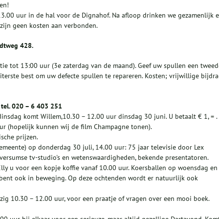
en!
3.00 uur in de hal voor de Dignahof. Na afloop drinken we gezamenlijk 
 zijn geen kosten aan verbonden.
ndtweg 428.
atie tot 13:00 uur (3e zaterdag van de maand). Geef uw spullen een tweed
iterste best om uw defecte spullen te repareren. Kosten; vrijwillige bijdra
tel. 020 – 6 403 251
nsdag komt Willem,10.30 – 12.00 uur dinsdag 30 juni. U betaalt € 1, = .
r (hopelijk kunnen wij de film Champagne tonen).
sche prijzen.
eente) op donderdag 30 juli, 14.00 uur: 75 jaar televisie door Lex
ilversumse tv-studio's en wetenswaardigheden, bekende presentatoren.
lly u voor een kopje koffie vanaf 10.00 uur. Koersballen op woensdag en
u bent ook in beweging. Op deze ochtenden wordt er natuurlijk ook
ig 10.30 – 12.00 uur, voor een praatje of vragen over een mooi boek.