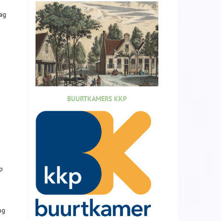
ag
BUURTKAMERS KKP
p
ng