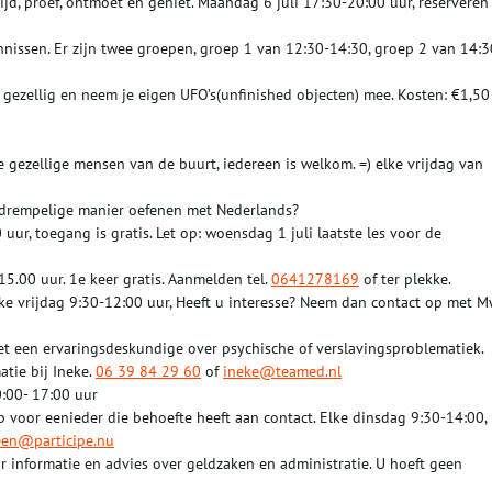
ijd, proef, ontmoet en geniet. Maandag 6 juli 17:30-20:00 uur, reserveren
nissen. Er zijn twee groepen, groep 1 van 12:30-14:30, groep 2 van 14:3
gezellig en neem je eigen UFO’s(unfinished objecten) mee. Kosten: €1,50
e gezellige mensen van de buurt, iedereen is welkom. =) elke vrijdag van
agdrempelige manier oefenen met Nederlands?
r, toegang is gratis. Let op: woensdag 1 juli laatste les voor de
15.00 uur. 1e keer gratis. Aanmelden tel.
0641278169
of ter plekke.
ke vrijdag 9:30-12:00 uur, Heeft u interesse? Neem dan contact op met 
et een ervaringsdeskundige over psychische of verslavingsproblematiek.
tie bij Ineke.
06 39 84 29 60
of
ineke@teamed.nl
:00- 17:00 uur
voor eenieder die behoefte heeft aan contact. Elke dinsdag 9:30-14:00,
een@participe.nu
or informatie en advies over geldzaken en administratie. U hoeft geen