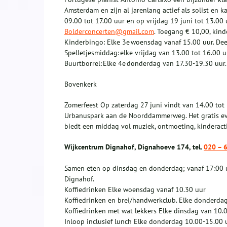
Amsterdam en zijn al jarenlang actief als solist en
09.00 tot 17.00 uur en op vrijdag 19 juni tot 13.00 
Bolderconcerten@gmail.com
. Toegang € 10,00, kind
Kinderbingo: Elke 3e woensdag vanaf 15.00 uur. Dee
Spelletjesmiddag: elke vrijdag van 13.00 tot 16.00 u
Buurtborrel: Elke 4e donderdag van 17.30-19.30 uur.
Bovenkerk
Zomerfeest Op zaterdag 27 juni vindt van 14.00 tot 
Urbanuspark aan de Noorddammerweg. Het gratis eve
biedt een middag vol muziek, ontmoeting, kinderacti
Wijkcentrum Dignahof, Dignahoeve 174, tel.
020 – 
Samen eten op dinsdag en donderdag; vanaf 17:00 uu
Dignahof.
Koffiedrinken Elke woensdag vanaf 10.30 uur
Koffiedrinken en brei/handwerkclub. Elke donderda
Koffiedrinken met wat lekkers Elke dinsdag van 10.
Inloop inclusief lunch Elke donderdag 10.00-15.00 