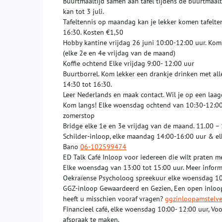
Buurtmaaltijd samen aan tafel tijdens de buurtmaalt
kan tot 3 juli.
Tafeltennis op maandag kan je lekker komen tafelten
16:30. Kosten €1,50
Hobby kantine vrijdag 26 juni 10:00-12:00 uur. Kom 
(elke 2e en 4e vrijdag van de maand)
Koffie ochtend Elke vrijdag 9:00- 12:00 uur
Buurtborrel. Kom lekker een drankje drinken met all
14:30 tot 16:30.
Leer Nederlands en maak contact. Wil je op een la
Kom langs! Elke woensdag ochtend van 10:30-12:00 uu
zomerstop
Bridge elke 1e en 3e vrijdag van de maand. 11.00 – 
Schilder-inloop, elke maandag 14:00-16:00 uur & el
Bano
06-102599474
ED Talk Café Inloop voor iedereen die wilt praten m
Elke woensdag van 13:00 tot 15:00 uur. Meer informa
Oekraïense Psycholoog spreekuur elke woensdag 10
GGZ-inloop Gewaardeerd en Gezien, Een open inloop 
heeft u misschien vooraf vragen?
ggzinloopamstelv
Financieel café, elke woensdag 10:00- 12:00 uur, Vo
afspraak te maken.