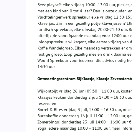
Beez playcafé elke vrijdag 10:00- 13:00 uur, plezier,
met een kind van 0 tot 4 jaar? Dan is onze ouder- en
Vluchtelingenwerk spreekuur elke vrijdag 12:30-15:
Klaverjas; Zin in een gezellig potje klaverjassen? 
Juridisch spreekuur, elke dinsdag 20:00-21:30 uur. R
uiterlijk de voorafgaande maandag voor 12:00 uur e
Inloopspreekuur wijkagent, elke eerste vrijdag van
Koffie Wandelgroep, Elke maandag vertrekken er om
rustige groep. Loop gezellig mee en drink daarna een
Woon! Spreekuur voor iedereen die advies nodig hee
14:30 uur
Ontmoetingscentrum BijKlaasje, Klaasje Zevensterst
Wijkontbijt vrijdag 26 juni 09:30 – 11:00 uur, kost
Klaasjes keuken donderdag 2 juli 17:00 – 18:30 uur,
reserveren
Borrel & Bites vrijdag 3 juli, 15:00 – 16:30 uur, on
Burenkoffie donderdag 16 juli 11:00 – 12:00 uur, gez
Zomerbingo! donderdag 23 juli 14:00 – 16:00 uur € 9
Yoga Iedere maandag 10:00 – 11:00 uur, meer infor