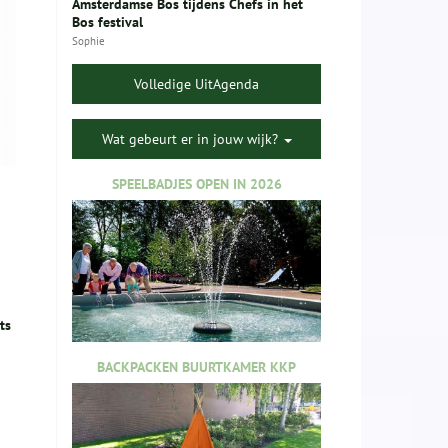
Amsterdamse Bos tijdens Chefs in het
Bos festival
Sophie
Volledige UitAgenda
Wat gebeurt er in jouw wijk?
SPEELBADJES OPEN IN 2026
ts
BACKPACKEN BUURTKAMER KKP