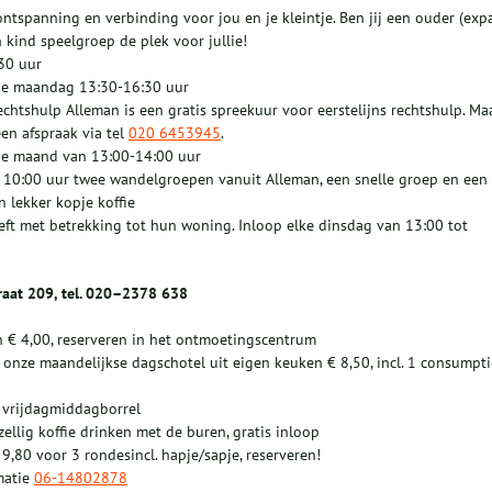
 ontspanning en verbinding voor jou en je kleintje. Ben jij een ouder (expa
 kind speelgroep de plek voor jullie!
30 uur
Elke maandag 13:30-16:30 uur
echtshulp Alleman is een gratis spreekuur voor eerstelijns rechtshulp. Ma
en afspraak via tel
020 6453945
.
 de maand van 13:00-14:00 uur
 10:00 uur twee wandelgroepen vanuit Alleman, een snelle groep en een
 lekker kopje koffie
ft met betrekking tot hun woning. Inloop elke dinsdag van 13:00 tot
raat 209, tel. 020–2378 638
en € 4,00, reserveren in het ontmoetingscentrum
 onze maandelijkse dagschotel uit eigen keuken € 8,50, incl. 1 consumpti
ze vrijdagmiddagborrel
ellig koffie drinken met de buren, gratis inloop
,80 voor 3 rondesincl. hapje/sapje, reserveren!
matie
06-14802878