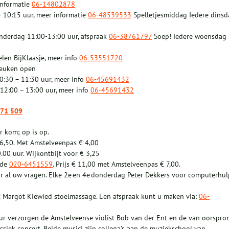
informatie
06-14802878
 10:15 uur, meer informatie
06-48539533
Spelletjesmiddag Iedere dinsd
onderdag 11:00-13:00 uur, afspraak
06-38761797
Soep! Iedere woensdag
len BijKlaasje, meer info
06-53551720
keuken open
0:30 – 11:30 uur, meer info
06-45691432
12:00 – 13:00 uur, meer info
06-45691432
471 509
r kom; op is op.
 6,50. Met Amstelveenpas € 4,00
00 uur. Wijkontbijt voor € 3,25
ade
020-6451559
. Prijs € 11,00 met Amstelveenpas € 7,00.
r al uw vragen. Elke 2e en 4e donderdag Peter Dekkers voor computerhul
 Margot Kiewied stoelmassage. Een afspraak kunt u maken via:
06-
ur verzorgen de Amstelveense violist Bob van der Ent en de van oorspro
ssiek concert. Beide musici zijn collega’s aan de muziekschool van