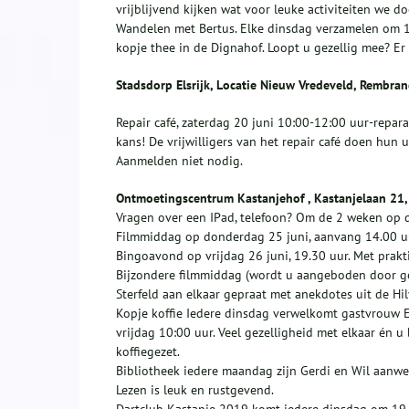
vrijblijvend kijken wat voor leuke activiteiten we do
Wandelen met Bertus. Elke dinsdag verzamelen om 1
kopje thee in de Dignahof. Loopt u gezellig mee? Er
Stadsdorp Elsrijk, Locatie Nieuw Vredeveld, Rembra
Repair café, zaterdag 20 juni 10:00-12:00 uur-repar
kans! De vrijwilligers van het repair café doen hun u
Aanmelden niet nodig.
Ontmoetingscentrum Kastanjehof , Kastanjelaan 21, 
Vragen over een IPad, telefoon? Om de 2 weken op di
Filmmiddag op donderdag 25 juni, aanvang 14.00 uu
Bingoavond op vrijdag 26 juni, 19.30 uur. Met prakti
Bijzondere filmmiddag (wordt u aangeboden door gem
Sterfeld aan elkaar gepraat met anekdotes uit de H
Kopje koffie Iedere dinsdag verwelkomt gastvrouw E
vrijdag 10:00 uur. Veel gezelligheid met elkaar én 
koffiegezet.
Bibliotheek iedere maandag zijn Gerdi en Wil aanwez
Lezen is leuk en rustgevend.