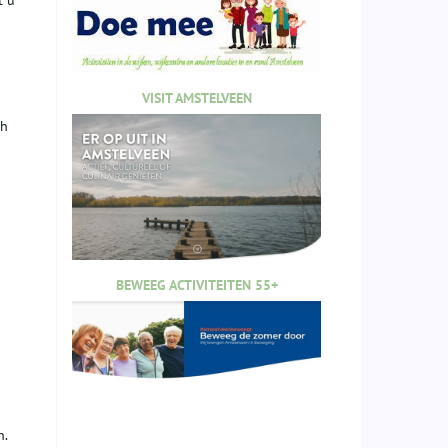
t u
VISIT AMSTELVEEN
ch
BEWEEG ACTIVITEITEN 55+
n.