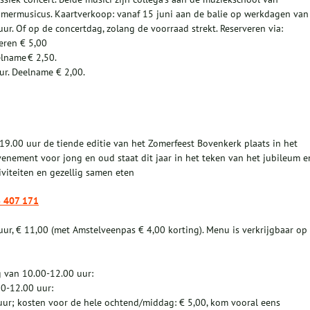
 kamermusicus. Kaartverkoop: vanaf 15 juni aan de balie op werkdagen van
uur. Of op de concertdag, zolang de voorraad strekt. Reserveren via:
eren € 5,00
lname € 2,50.
ur. Deelname € 2,00.
19.00 uur de tiende editie van het Zomerfeest Bovenkerk plaats in het
nement voor jong en oud staat dit jaar in het teken van het jubileum e
viteiten en gezellig samen eten
6 407 171
r, € 11,00 (met Amstelveenpas € 4,00 korting). Menu is verkrijgbaar op
g van 10.00-12.00 uur:
00-12.00 uur:
uur; kosten voor de hele ochtend/middag: € 5,00, kom vooral eens