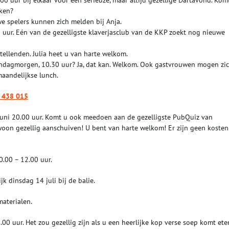
 uur bij elkaar voor een serieuze, maar altijd gezellige Dartavond. Kom
nken?
e spelers kunnen zich melden bij Anja.
uur. Eén van de gezelligste klaverjasclub van de KKP zoekt nog nieuwe
ellenden. Julia heet u van harte welkom.
ondagmorgen, 10.30 uur? Ja, dat kan. Welkom. Ook gastvrouwen mogen zi
maandelijkse lunch.
6 438 015
juni 20.00 uur. Komt u ook meedoen aan de gezelligste PubQuiz van
oon gezellig aanschuiven! U bent van harte welkom! Er zijn geen kosten
.00 – 12.00 uur.
k dinsdag 14 juli bij de balie.
materialen.
 uur. Het zou gezellig zijn als u een heerlijke kop verse soep komt ete