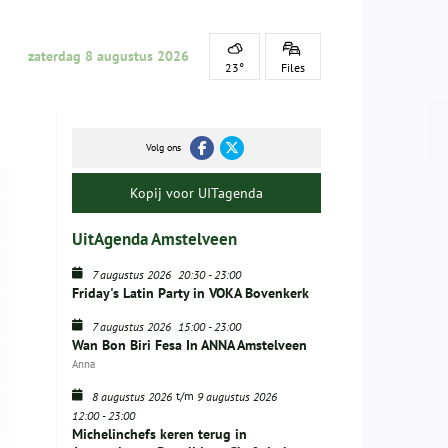
zaterdag 8 augustus 2026
23°
Files
Volg ons
Kopij voor UITagenda
UitAgenda Amstelveen
7 augustus 2026
20:30
-
23:00
Friday's Latin Party in VOKA Bovenkerk
7 augustus 2026
15:00
-
23:00
Wan Bon Biri Fesa In ANNA Amstelveen
Anna
t/m
8 augustus 2026
9 augustus 2026
12:00
-
23:00
Michelinchefs keren terug in