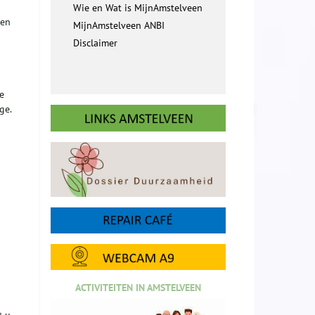
Wie en Wat is MijnAmstelveen
een
MijnAmstelveen ANBI
Disclaimer
e
ge.
ACTIVITEITEN IN AMSTELVEEN