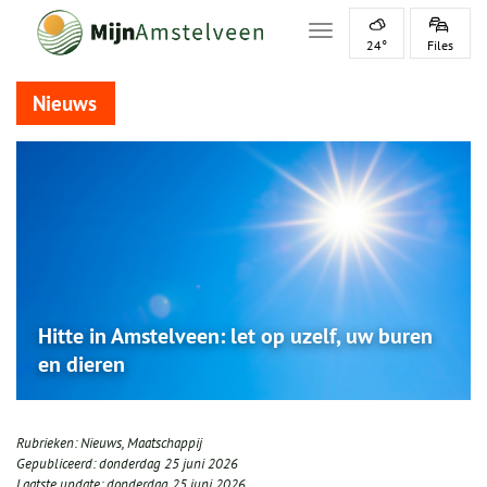
Toggle navigation
24°
Files
Nieuws
Hitte in Amstelveen: let op uzelf, uw buren
en dieren
Rubrieken:
Nieuws
,
Maatschappij
Gepubliceerd:
donderdag 25 juni 2026
Laatste update:
donderdag 25 juni 2026