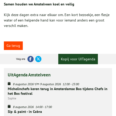
Samen houden we Amstelveen koel en veilig
Kijk deze dagen extra naar elkaar om. Een kort bezoekje, een flesje
water of een helpende hand kan voor iemand anders een groot
verschil maken.
Ga terug
Kopij voor UITagenda
Volg ons
UitAgenda Amstelveen
t/m
8 augustus 2026
9 augustus 2026
12:00
-
23:00
Michelinchefs keren terug in Amsterdamse Bos tijdens Chefs in
het Bos festival
Sophie
8 augustus 2026
14:00
-
17:00
Sip & paint - in Cobra