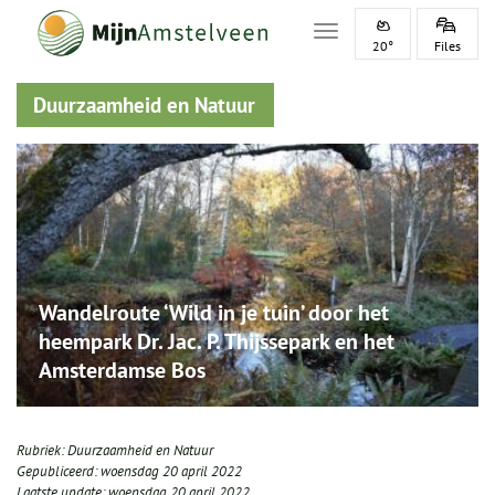
Toggle navigation
20°
Files
Duurzaamheid en Natuur
Wandelroute ‘Wild in je tuin’ door het
heempark Dr. Jac. P. Thijssepark en het
Amsterdamse Bos
Rubriek:
Duurzaamheid en Natuur
Gepubliceerd:
woensdag 20 april 2022
Laatste update:
woensdag 20 april 2022