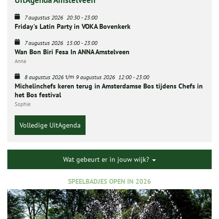
UitAgenda Amstelveen
7 augustus 2026
20:30
-
23:00
Friday's Latin Party in VOKA Bovenkerk
7 augustus 2026
15:00
-
23:00
Wan Bon Biri Fesa In ANNA Amstelveen
Anna
t/m
8 augustus 2026
9 augustus 2026
12:00
-
23:00
Michelinchefs keren terug in Amsterdamse Bos tijdens Chefs in
het Bos festival
Sophie
Volledige UitAgenda
Wat gebeurt er in jouw wijk?
SPEELBADJES OPEN IN 2026