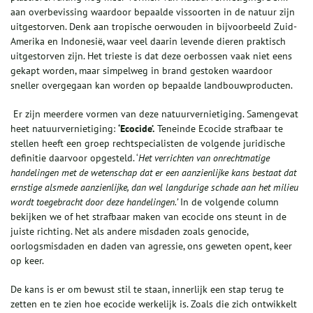
aan overbevissing waardoor bepaalde vissoorten in de natuur zijn
uitgestorven. Denk aan tropische oerwouden in bijvoorbeeld Zuid-
Amerika en Indonesië, waar veel daarin levende dieren praktisch
uitgestorven zijn. Het trieste is dat deze oerbossen vaak niet eens
gekapt worden, maar simpelweg in brand gestoken waardoor
sneller overgegaan kan worden op bepaalde landbouwproducten.
Er zijn meerdere vormen van deze natuurvernietiging. Samengevat
heet natuurvernietiging:
‘Ecocide’.
Teneinde Ecocide strafbaar te
stellen heeft een groep rechtspecialisten de volgende juridische
definitie daarvoor opgesteld. ‘
Het verrichten van onrechtmatige
handelingen met de wetenschap dat er een aanzienlijke kans bestaat dat
ernstige alsmede aanzienlijke, dan wel langdurige schade aan het milieu
wordt toegebracht door deze handelingen.’
In de volgende column
bekijken we of het strafbaar maken van ecocide ons steunt in de
juiste richting. Net als andere misdaden zoals genocide,
oorlogsmisdaden en daden van agressie, ons geweten opent, keer
op keer.
De kans is er om bewust stil te staan, innerlijk een stap terug te
zetten en te zien hoe ecocide werkelijk is. Zoals die zich ontwikkelt