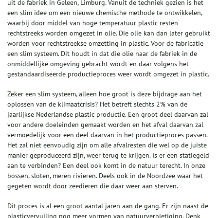
uit de fabriek in Geleen, Limburg. Vanuit de techniek gezien is het
een slim idee om een nieuwe chemische methode te ontwikkelen,
waarbij door middel van hoge temperatuur plastic resten
rechtstreeks worden omgezet in olie. Die olie kan dan later gebruikt
worden voor rechtstreekse omzetting in plastic. Voor de fabricatie
een slim systeem. Dit houdt in dat die olie naar de fabriek in de
onmiddellijke omgeving gebracht wordt en daar volgens het
gestandaardiseerde productieproces weer wordt omgezet in plastic.
Zeker een slim systeem, alleen hoe groot is deze bijdrage aan het
oplossen van de klimaatcrisis? Het betreft slechts 2% van de
jaarlijkse Nederlandse plastic productie. Een groot deel daarvan zal
voor andere doeleinden gemaakt worden en het afval daarvan zal
vermoedelijk voor een deel daarvan in het productieproces passen.
Het zal niet eenvoudig zijn om alle afvalresten die wel op de juiste
manier geproduceerd zijn, weer terug te krijgen. Is er een statiegeld
aan te verbinden? Een deel ook komt in de natuur terecht. In onze
bossen, sloten, meren rivieren. Deels ook in de Noordzee waar het
gegeten wordt door zeedieren die daar weer aan sterven.
Dit proces is al een groot aantal jaren aan de gang. Er zijn naast de
plasticvervuiling nog meer vormen van natuurvernietiging. Denk