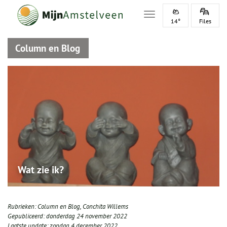
Toggle navigation
14°
Files
Column en Blog
Wat zie ik?
Rubrieken:
Column en Blog
,
Conchita Willems
Gepubliceerd:
donderdag 24 november 2022
Laatste update:
zondag 4 december 2022