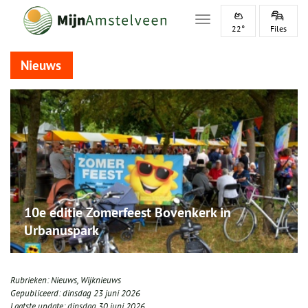
Toggle navigation
22°
Files
Nieuws
10e editie Zomerfeest Bovenkerk in
Urbanuspark
Rubrieken:
Nieuws
,
Wijknieuws
Gepubliceerd:
dinsdag 23 juni 2026
Laatste update:
dinsdag 30 juni 2026