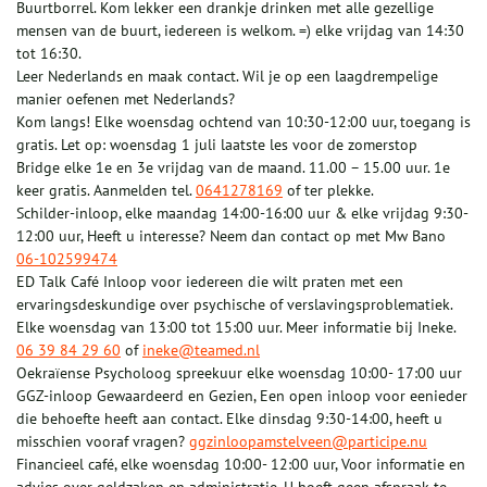
Buurtborrel. Kom lekker een drankje drinken met alle gezellige
mensen van de buurt, iedereen is welkom. =) elke vrijdag van 14:30
tot 16:30.
Leer Nederlands en maak contact. Wil je op een laagdrempelige
manier oefenen met Nederlands?
Kom langs! Elke woensdag ochtend van 10:30-12:00 uur, toegang is
gratis. Let op: woensdag 1 juli laatste les voor de zomerstop
Bridge elke 1e en 3e vrijdag van de maand. 11.00 – 15.00 uur. 1e
keer gratis. Aanmelden tel.
0641278169
of ter plekke.
Schilder-inloop, elke maandag 14:00-16:00 uur & elke vrijdag 9:30-
12:00 uur, Heeft u interesse? Neem dan contact op met Mw Bano
06-102599474
ED Talk Café Inloop voor iedereen die wilt praten met een
ervaringsdeskundige over psychische of verslavingsproblematiek.
Elke woensdag van 13:00 tot 15:00 uur. Meer informatie bij Ineke.
06 39 84 29 60
of
ineke@teamed.nl
Oekraïense Psycholoog spreekuur elke woensdag 10:00- 17:00 uur
GGZ-inloop Gewaardeerd en Gezien, Een open inloop voor eenieder
die behoefte heeft aan contact. Elke dinsdag 9:30-14:00, heeft u
misschien vooraf vragen?
ggzinloopamstelveen@participe.nu
Financieel café, elke woensdag 10:00- 12:00 uur, Voor informatie en