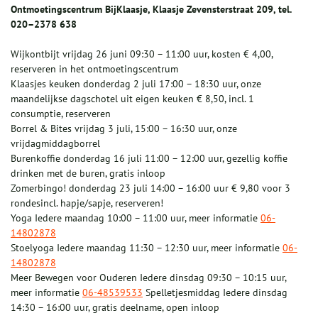
Ontmoetingscentrum BijKlaasje, Klaasje Zevensterstraat 209, tel.
020–2378 638
Wijkontbijt vrijdag 26 juni 09:30 – 11:00 uur, kosten € 4,00,
reserveren in het ontmoetingscentrum
Klaasjes keuken donderdag 2 juli 17:00 – 18:30 uur, onze
maandelijkse dagschotel uit eigen keuken € 8,50, incl. 1
consumptie, reserveren
Borrel & Bites vrijdag 3 juli, 15:00 – 16:30 uur, onze
vrijdagmiddagborrel
Burenkoffie donderdag 16 juli 11:00 – 12:00 uur, gezellig koffie
drinken met de buren, gratis inloop
Zomerbingo! donderdag 23 juli 14:00 – 16:00 uur € 9,80 voor 3
rondesincl. hapje/sapje, reserveren!
Yoga Iedere maandag 10:00 – 11:00 uur, meer informatie
06-
14802878
Stoelyoga Iedere maandag 11:30 – 12:30 uur, meer informatie
06-
14802878
Meer Bewegen voor Ouderen Iedere dinsdag 09:30 – 10:15 uur,
meer informatie
06-48539533
Spelletjesmiddag Iedere dinsdag
14:30 – 16:00 uur, gratis deelname, open inloop