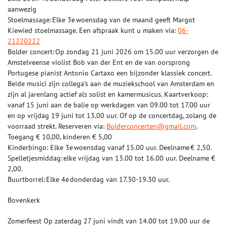
aanwezig
Stoelmassage: Elke 3e woensdag van de maand geeft Margot
Kiewied stoelmassage. Een afspraak kunt u maken via:
06-
21220222
Bolder concert: Op zondag 21 juni 2026 om 15.00 uur verzorgen de
Amstelveense violist Bob van der Ent en de van oorsprong
Portugese pianist Antonio Cartaxo een bijzonder klassiek concert.
Beide musici zijn collega’s aan de muziekschool van Amsterdam en
zijn al jarenlang actief als solist en kamermusicus. Kaartverkoop:
vanaf 15 juni aan de balie op werkdagen van 09.00 tot 17.00 uur
en op vrijdag 19 juni tot 13.00 uur. Of op de concertdag, zolang de
voorraad strekt. Reserveren via:
Bolderconcerten@gmail.com
.
Toegang € 10,00, kinderen € 5,00
Kinderbingo: Elke 3e woensdag vanaf 15.00 uur. Deelname € 2,50.
Spelletjesmiddag: elke vrijdag van 13.00 tot 16.00 uur. Deelname €
2,00.
Buurtborrel: Elke 4e donderdag van 17.30-19.30 uur.
Bovenkerk
Zomerfeest Op zaterdag 27 juni vindt van 14.00 tot 19.00 uur de