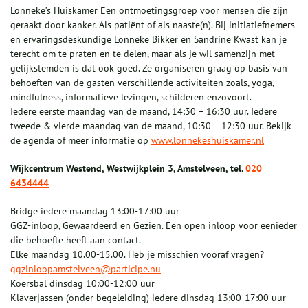
Lonneke’s Huiskamer Een ontmoetingsgroep voor mensen die zijn
geraakt door kanker. Als patiënt of als naaste(n). Bij initiatiefnemers
en ervaringsdeskundige Lonneke Bikker en Sandrine Kwast kan je
terecht om te praten en te delen, maar als je wil samenzijn met
gelijkstemden is dat ook goed. Ze organiseren graag op basis van
behoeften van de gasten verschillende activiteiten zoals, yoga,
mindfulness, informatieve lezingen, schilderen enzovoort.
Iedere eerste maandag van de maand, 14:30 – 16:30 uur. Iedere
tweede & vierde maandag van de maand, 10:30 – 12:30 uur. Bekijk
de agenda of meer informatie op
www.lonnekeshuiskamer.nl
Wijkcentrum Westend, Westwijkplein 3, Amstelveen, tel.
020
6434444
Bridge iedere maandag 13:00-17:00 uur
GGZ-inloop, Gewaardeerd en Gezien. Een open inloop voor eenieder
die behoefte heeft aan contact.
Elke maandag 10.00-15.00. Heb je misschien vooraf vragen?
ggzinloopamstelveen@participe.nu
Koersbal dinsdag 10:00-12:00 uur
Klaverjassen (onder begeleiding) iedere dinsdag 13:00-17:00 uur