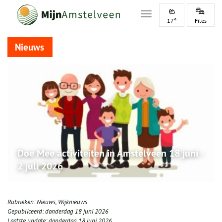
Toggle navigation
17°
Files
Nieuws
Doe Mee activiteiten in Amstelveen 18 juni -
2 juli 2026
Rubrieken:
Nieuws
,
Wijknieuws
Gepubliceerd:
donderdag 18 juni 2026
Laatste update:
donderdag 18 juni 2026