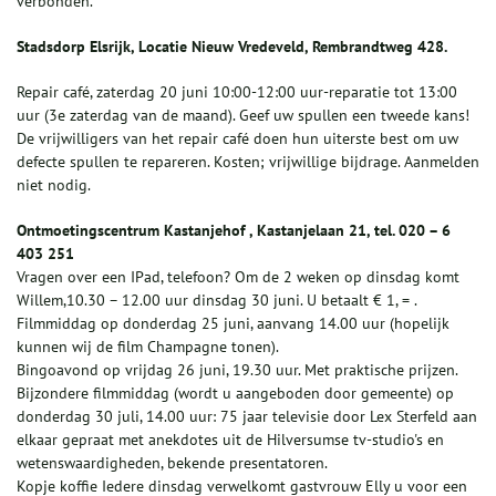
verbonden.
Stadsdorp Elsrijk, Locatie Nieuw Vredeveld, Rembrandtweg 428.
Repair café, zaterdag 20 juni 10:00-12:00 uur-reparatie tot 13:00
uur (3e zaterdag van de maand). Geef uw spullen een tweede kans!
De vrijwilligers van het repair café doen hun uiterste best om uw
defecte spullen te repareren. Kosten; vrijwillige bijdrage. Aanmelden
niet nodig.
Ontmoetingscentrum Kastanjehof , Kastanjelaan 21, tel. 020 – 6
403 251
Vragen over een IPad, telefoon? Om de 2 weken op dinsdag komt
Willem,10.30 – 12.00 uur dinsdag 30 juni. U betaalt € 1, = .
Filmmiddag op donderdag 25 juni, aanvang 14.00 uur (hopelijk
kunnen wij de film Champagne tonen).
Bingoavond op vrijdag 26 juni, 19.30 uur. Met praktische prijzen.
Bijzondere filmmiddag (wordt u aangeboden door gemeente) op
donderdag 30 juli, 14.00 uur: 75 jaar televisie door Lex Sterfeld aan
elkaar gepraat met anekdotes uit de Hilversumse tv-studio's en
wetenswaardigheden, bekende presentatoren.
Kopje koffie Iedere dinsdag verwelkomt gastvrouw Elly u voor een