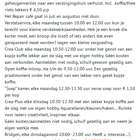
geheugenverlies naar een verzorgingshuis verhuist. Incl . koffie/thee
+iets lekkers € 6,50 p.p
Het Repair café gaat in juli en augustus niet door.
Verstelservice, elke maandag tussen 10.00 en 12.00 uur kun je
terecht voor kleine verstelwerkzaamheden. Heb je een broek die
korter moet, een knoop die loszit of iets anders dat even
gerepareerd moet worden? tegen een kleine vergoeding.
Crea-Club elke maandag 10:30-12:00 uur onder het genot van een
kopje koffie lekker aan de slag met uw eigen hobby. Géén kosten
aan verbonden. Aanmelden niet nodig, schuif gewoon gezellig aan.
Open koffie-inloop, ma t/m do 9.30-12.00 uur. Een gezellig
praatmoment onder het genot van een lekker vers gezet kopje
koffie.
“Soep” kamer, elke maandag 12.30-13.30 uur verse soep voor € 1,50
per kop
Crea-Plus elke dinsdag 10.30-12.30 met een lekker kopje koffie aan
de slag met uw eigen hobby. Aquarelleren/kleuren/haken... Ruimte
voor ieders creativiteit, inspireer elkaar.
Géén kosten/aanmelden niet nodig, schuif gezellig aan en neem je
eigen werkje mee.
Bridgen, elke dinsdagavond 20:00- 23:00 uur Heeft u interesse…?,