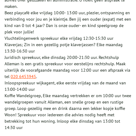
advies over geldzaken en administratie. U hoeft geen afspraak te
maken.
Beez playcafé elke vrijdag 10:00- 13:00 uur, plezier, ontspanning en
verbinding voor jou en je kleintje. Ben jij een ouder (expat) met een
kind van 0 tot 4 jaar? Dan is onze ouder- en kind speelgroep de
plek voor jullie!
Vluchtelingenwerk spreekuur elke vrijdag 12:30-15:30 uur
Klaverjas; Zin in een gezellig potje klaverjassen? Elke maandag
13:30-16:30 uur
Juridisch spreekuur, elke dinsdag 20:00-21:30 uur. Rechtshulp
Alleman is een gratis spreekuur voor eerstelijns rechtshulp. Maak
uiterlijk de voorafgaande maandag voor 12:00 uur een afspraak via
tel
020 6453945
.
Inloopspreekuur wijkagent, elke eerste vrijdag van de maand van
13:00-14:00 uur
Koffie Wandelgroep, Elke maandag vertrekken er om 10:00 uur twee
wandelgroepen vanuit Alleman, een snelle groep en een rustige
groep. Loop gezellig mee en drink daarna een lekker kopje koffie
Woon! Spreekuur voor iedereen die advies nodig heeft met
betrekking tot hun woning. Inloop elke dinsdag van 13:00 tot
14:30 uur