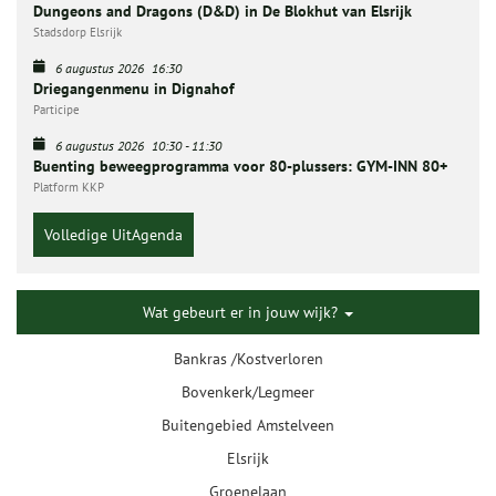
Dungeons and Dragons (D&D) in De Blokhut van Elsrijk
Stadsdorp Elsrijk
6 augustus 2026
16:30
Driegangenmenu in Dignahof
Participe
6 augustus 2026
10:30
-
11:30
Buenting beweegprogramma voor 80-plussers: GYM-INN 80+
Platform KKP
Volledige UitAgenda
Wat gebeurt er in jouw wijk?
Bankras /Kostverloren
Bovenkerk/Legmeer
Buitengebied Amstelveen
Elsrijk
Groenelaan