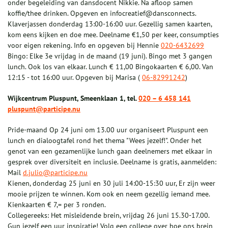
onder begeleiding van dansdocent Nikkie. Na afloop samen
koffie/thee drinken. Opgeven en infocreatief@dansconnects.
Klaverjassen donderdag 13:00-16:00 uur. Gezellig samen kaarten,
kom eens kijken en doe mee. Deelname €1,50 per keer, consumpties
voor eigen rekening. Info en opgeven bij Hennie
020-6432699
Bingo: Elke 3e vrijdag in de maand (19 juni). Bingo met 3 gangen
lunch. Ook los van elkaar. Lunch € 11,00 Bingokaarten € 6,00. Van
12:15 - tot 16:00 uur. Opgeven bij Marisa (
06-82991242
)
Wijkcentrum Pluspunt, Smeenklaan 1, tel.
020 – 6 458 141
pluspunt@participe.nu
Pride-maand Op 24 juni om 13.00 uur organiseert Pluspunt een
lunch en dialoogtafel rond het thema "Wees jezelf!". Onder het
genot van een gezamenlijke lunch gaan deelnemers met elkaar in
gesprek over diversiteit en inclusie. Deelname is gratis, aanmelden:
Mail
d.julio@participe.nu
Kienen, donderdag 25 juni en 30 juli 14:00-15:30 uur, Er zijn weer
mooie prijzen te winnen. Kom ook en neem gezellig iemand mee.
Kienkaarten € 7,= per 3 ronden.
Collegereeks: Het misleidende brein, vrijdag 26 juni 15.30-17.00.
Gun jezelf een uur inspiratie! Volg een college over hoe ons brein