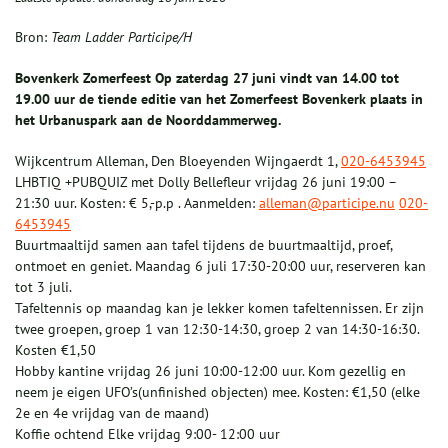
Bron:
Team Ladder Participe/H
Bovenkerk Zomerfeest Op zaterdag 27 juni vindt van 14.00 tot
19.00 uur de tiende editie van het Zomerfeest Bovenkerk plaats in
het Urbanuspark aan de Noorddammerweg.
Wijkcentrum Alleman, Den Bloeyenden Wijngaerdt 1,
020-6453945
LHBTIQ +PUBQUIZ met Dolly Bellefleur vrijdag 26 juni 19:00 –
21:30 uur. Kosten: € 5,-p.p . Aanmelden:
alleman@participe.nu
020-
6453945
Buurtmaaltijd samen aan tafel tijdens de buurtmaaltijd, proef,
ontmoet en geniet. Maandag 6 juli 17:30-20:00 uur, reserveren kan
tot 3 juli.
Tafeltennis op maandag kan je lekker komen tafeltennissen. Er zijn
twee groepen, groep 1 van 12:30-14:30, groep 2 van 14:30-16:30.
Kosten €1,50
Hobby kantine vrijdag 26 juni 10:00-12:00 uur. Kom gezellig en
neem je eigen UFO’s(unfinished objecten) mee. Kosten: €1,50 (elke
2e en 4e vrijdag van de maand)
Koffie ochtend Elke vrijdag 9:00- 12:00 uur