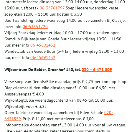
Internetcafé Iedere dinsdag van 12:00-14:00 uur, donderdag 11:00-
13:00 uur, afspraak
06-38761797
Soep! Iedere woensdag verse
soep eten 12:00 – 13:00 uur, kosten € 3,50
Buurtwandeling Iedere woensdag 14:00 uur, verzamelen BijKlaasje,
meer info
06-53551720
Vrijdag Snackdag Iedere vrijdag 10:00 – 17:00 uur keuken open
Gymclub BijKlaasje van Goede Buur Iedere vrijdag 10:30 – 11:30
uur, meer info
06-45691432
Wandelclub van Goede Buur (3-4 km) Iedere vrijdag 12:00 – 13:00
uur, meer info
06-45691432
Wijkcentrum De Bolder, Groenhof 140, tel.
020 – 6 471 509
Verse soep van Dennis: Elke maandag prijs € 2,75 per kom; op is op.
Diepvriesmaaltijden: elke dinsdag vanaf 10.00 uur € 6,50. Met
Amstelveenpas € 4,00
Wijkontbijt: Elke woensdagochtend van 08.45 tot 10.00 uur.
Wijkontbijt voor € 3,25
Open Tafel: elke woensdag aanmelden bij Ellen Schade
020-
6451559
. Prijs € 11,00 met Amstelveenpas € 7,00.
Infopunt: elke donderdag vanaf 13.00-14.00 uur voor al uw vragen.
Elke 2e en 4e donderdag Peter Dekkers voor computerhulp