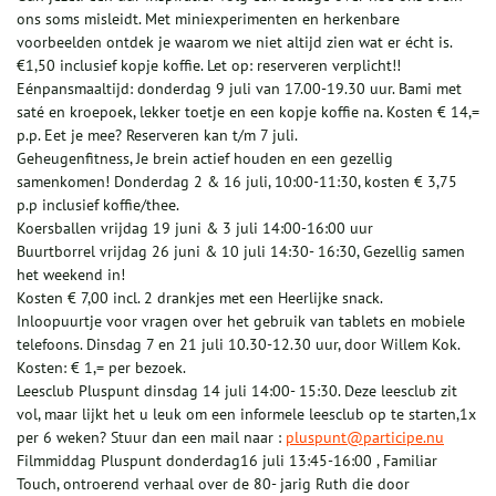
ons soms misleidt. Met miniexperimenten en herkenbare
voorbeelden ontdek je waarom we niet altijd zien wat er écht is.
€1,50 inclusief kopje koffie. Let op: reserveren verplicht!!
Eénpansmaaltijd: donderdag 9 juli van 17.00-19.30 uur. Bami met
saté en kroepoek, lekker toetje en een kopje koffie na. Kosten € 14,=
p.p. Eet je mee? Reserveren kan t/m 7 juli.
Geheugenfitness, Je brein actief houden en een gezellig
samenkomen! Donderdag 2 & 16 juli, 10:00-11:30, kosten € 3,75
p.p inclusief koffie/thee.
Koersballen vrijdag 19 juni & 3 juli 14:00-16:00 uur
Buurtborrel vrijdag 26 juni & 10 juli 14:30- 16:30, Gezellig samen
het weekend in!
Kosten € 7,00 incl. 2 drankjes met een Heerlijke snack.
Inloopuurtje voor vragen over het gebruik van tablets en mobiele
telefoons. Dinsdag 7 en 21 juli 10.30-12.30 uur, door Willem Kok.
Kosten: € 1,= per bezoek.
Leesclub Pluspunt dinsdag 14 juli 14:00- 15:30. Deze leesclub zit
vol, maar lijkt het u leuk om een informele leesclub op te starten,1x
per 6 weken? Stuur dan een mail naar :
pluspunt@participe.nu
Filmmiddag Pluspunt donderdag16 juli 13:45-16:00 , Familiar
Touch, ontroerend verhaal over de 80- jarig Ruth die door