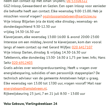
neem dan contact op met Johan Snijders;
06-53506322
GGZ-inloop, Gewaardeerd en Gezien. Een open inloop voor eenieder
die behoefte heeft aan contact. Elke woensdag 9.00-15.00. Heb je
misschien vooraf vragen?
ggzinloopamstelveen@participe.nu
Vrije inloop Biljarten (via de klok) elke dinsdag-, woensdag- en
donderdagochtend 9.30-12.30 uur
vrijdag 14.30-16.30 uur
Klaverjassen, elke woensdag 13:00-16:00 & avond 20:00-23:00
Interesse om een middag /avond te klaverjassen, kom dan vooral
langs af neem contact op met Gerard Wijfjes:
020 6417107
Vrije inloop Darten, dinsdag & vrijdag 14.30-16.30 uur
Tafeltennis, elke donderdag 13:30- 16:30 á 1,75 per keer. Info; Hans
Seitz
020-6912403
Gratis advies over woningverduurzaming; Heeft u vragen over
energiebesparing, subsidies of een persoonlijk stappenplan? De
technisch adviseur van de gemeente Amstelveen helpt u graag.
Elke woensdag van 13.00 tot 17.00 uur, vragen vooraf? Mail naar
energieteam@amstelveen.nl
.
Rijbewijskeuring 23 juni, 7 en 21 juli 8:30 – 13:00 uur
Voka Gebouw, Vierlingsbeeklaan 24