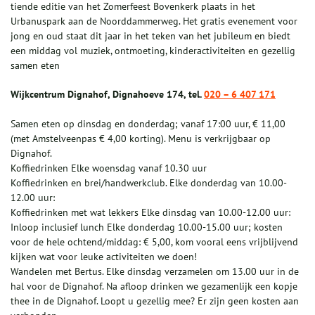
tiende editie van het Zomerfeest Bovenkerk plaats in het
Urbanuspark aan de Noorddammerweg. Het gratis evenement voor
jong en oud staat dit jaar in het teken van het jubileum en biedt
een middag vol muziek, ontmoeting, kinderactiviteiten en gezellig
samen eten
Wijkcentrum Dignahof, Dignahoeve 174, tel.
020 – 6 407 171
Samen eten op dinsdag en donderdag; vanaf 17:00 uur, € 11,00
(met Amstelveenpas € 4,00 korting). Menu is verkrijgbaar op
Dignahof.
Koffiedrinken Elke woensdag vanaf 10.30 uur
Koffiedrinken en brei/handwerkclub. Elke donderdag van 10.00-
12.00 uur:
Koffiedrinken met wat lekkers Elke dinsdag van 10.00-12.00 uur:
Inloop inclusief lunch Elke donderdag 10.00-15.00 uur; kosten
voor de hele ochtend/middag: € 5,00, kom vooral eens vrijblijvend
kijken wat voor leuke activiteiten we doen!
Wandelen met Bertus. Elke dinsdag verzamelen om 13.00 uur in de
hal voor de Dignahof. Na afloop drinken we gezamenlijk een kopje
thee in de Dignahof. Loopt u gezellig mee? Er zijn geen kosten aan