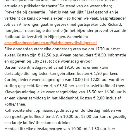
actuele en prikkelende thema:“De stand van de wetenschap;
Preventie bij dementie – ‘niet is wat het lijkt’” Leef gezond en je
verkleint de kans op veel ziekten—zo horen we vaak. Gespreksleider
Job van Amerongen gaat in gesprek met gastspreker Edo Richard,
hoogleraar neurologie dementie (in het bijzonder preventie) aan de
Radboud Universiteit in Nijmegen. Aanmelden:
amstellandmeerlanden.pr@alzheimervrijwilligers.nl
Elke donderdag eten: elke donderdag eten we om 17.30 uur met
elkaar. Kosten zijn € 12,50 p.p. A’veen pashouders € 8,50. Informatie
en opgeven bij Elly Zaal tot de woensdag ervoor.
Darten: elke dinsdagavond vanaf 19.30 uur is er een klein
dartclubje die nog leden kan gebruiken, kosten € 1,50 per keer.
Curling: iedere woensdagmorgen van 10.00 tot 12.00 uur wordt er
curling gespeeld. Kosten zijn €3,50 per keer inclusief koffie of thee.
Klaverjas middag: elke woensdagmiddag van 13.30 tot 16.00 uur is
er een klaverjasmiddag in het Middenhof. Kosten € 2,00 inclusief
koffie/ thee.
Koffieochtenden: op maandag, dinsdag en donderdag hebben we
een gezellige koffieochtend. Van 10.00 tot 12.00 uur kunt u gezellig
een kopje koffie/ thee komen drinken
Mentaal fit: elke dinsdagmorgen van 10.00 tot 11.30 uur is er