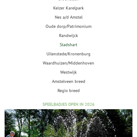
Keizer Karelpark
Nes a/d Amstel
Oude dorp/Patrimonium
Randwijck
Stadshart
Uilenstede/Kronenburg
Waardhuizen/Middenhoven
Westwijk
Amstelveen breed
Regio breed
SPEELBADJES OPEN IN 2026