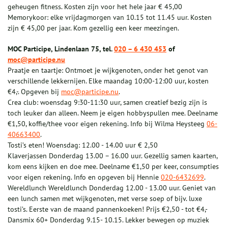
geheugen fitness. Kosten zijn voor het hele jaar € 45,00
Memorykoor: elke vrijdagmorgen van 10.15 tot 11.45 uur. Kosten
zijn € 45,00 per jaar. Kom gezellig een keer meezingen.
MOC Participe, Lindenlaan 75, tel.
020 – 6 430 453
of
moc@participe.nu
Praatje en taartje: Ontmoet je wijkgenoten, onder het genot van
verschillende lekkernijen. Elke maandag 10:00-12:00 uur, kosten
€4,-. Opgeven bij
moc@participe.nu
.
Crea club: woensdag 9:30-11:30 uur, samen creatief bezig zijn is
toch leuker dan alleen. Neem je eigen hobbyspullen mee. Deelname
€1,50, koffie/thee voor eigen rekening. Info bij Wilma Heysteeg
06-
40663400
.
Tosti’s eten! Woensdag: 12.00 - 14.00 uur € 2,50
Klaverjassen Donderdag 13.00 – 16.00 uur. Gezellig samen kaarten,
kom eens kijken en doe mee. Deelname €1,50 per keer, consumpties
voor eigen rekening. Info en opgeven bij Hennie
020-6432699
.
Wereldlunch Wereldlunch Donderdag 12.00 - 13.00 uur. Geniet van
een lunch samen met wijkgenoten, met verse soep of bijv. luxe
tosti’s. Eerste van de maand pannenkoeken! Prijs €2,50 - tot €4,-
Dansmix 60+ Donderdag 9.15- 10.15. Lekker bewegen op muziek