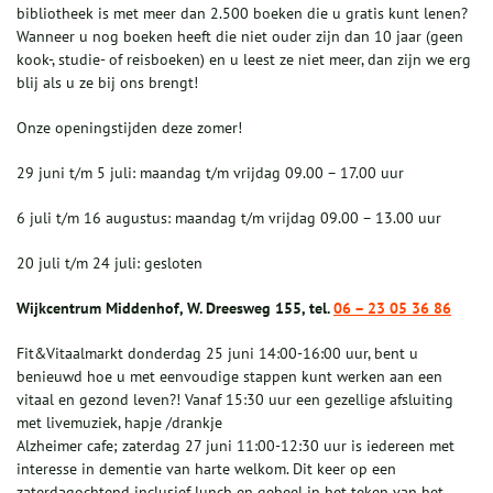
bibliotheek is met meer dan 2.500 boeken die u gratis kunt lenen?
Wanneer u nog boeken heeft die niet ouder zijn dan 10 jaar (geen
kook-, studie- of reisboeken) en u leest ze niet meer, dan zijn we erg
blij als u ze bij ons brengt!
Onze openingstijden deze zomer!
29 juni t/m 5 juli: maandag t/m vrijdag 09.00 – 17.00 uur
6 juli t/m 16 augustus: maandag t/m vrijdag 09.00 – 13.00 uur
20 juli t/m 24 juli: gesloten
Wijkcentrum Middenhof, W. Dreesweg 155, tel.
06 – 23 05 36 86
Fit&Vitaalmarkt donderdag 25 juni 14:00-16:00 uur, bent u
benieuwd hoe u met eenvoudige stappen kunt werken aan een
vitaal en gezond leven?! Vanaf 15:30 uur een gezellige afsluiting
met livemuziek, hapje /drankje
Alzheimer cafe; zaterdag 27 juni 11:00-12:30 uur is iedereen met
interesse in dementie van harte welkom. Dit keer op een
zaterdagochtend inclusief lunch en geheel in het teken van het