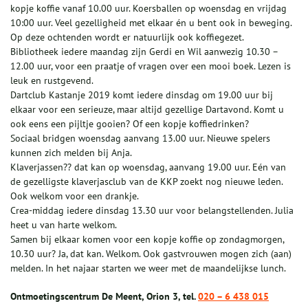
kopje koffie vanaf 10.00 uur. Koersballen op woensdag en vrijdag
10:00 uur. Veel gezelligheid met elkaar én u bent ook in beweging.
Op deze ochtenden wordt er natuurlijk ook koffiegezet.
Bibliotheek iedere maandag zijn Gerdi en Wil aanwezig 10.30 –
12.00 uur, voor een praatje of vragen over een mooi boek. Lezen is
leuk en rustgevend.
Dartclub Kastanje 2019 komt iedere dinsdag om 19.00 uur bij
elkaar voor een serieuze, maar altijd gezellige Dartavond. Komt u
ook eens een pijltje gooien? Of een kopje koffiedrinken?
Sociaal bridgen woensdag aanvang 13.00 uur. Nieuwe spelers
kunnen zich melden bij Anja.
Klaverjassen?? dat kan op woensdag, aanvang 19.00 uur. Eén van
de gezelligste klaverjasclub van de KKP zoekt nog nieuwe leden.
Ook welkom voor een drankje.
Crea-middag iedere dinsdag 13.30 uur voor belangstellenden. Julia
heet u van harte welkom.
Samen bij elkaar komen voor een kopje koffie op zondagmorgen,
10.30 uur? Ja, dat kan. Welkom. Ook gastvrouwen mogen zich (aan)
melden. In het najaar starten we weer met de maandelijkse lunch.
Ontmoetingscentrum De Meent, Orion 3, tel.
020 – 6 438 015