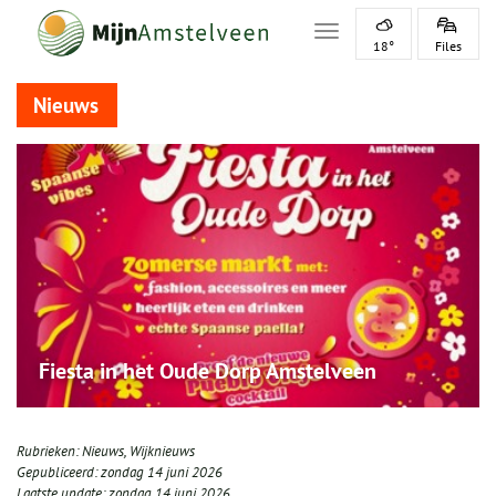
Toggle navigation
18°
Files
Nieuws
Fiesta in het Oude Dorp Amstelveen
Rubrieken:
Nieuws
,
Wijknieuws
Gepubliceerd:
zondag 14 juni 2026
Laatste update:
zondag 14 juni 2026