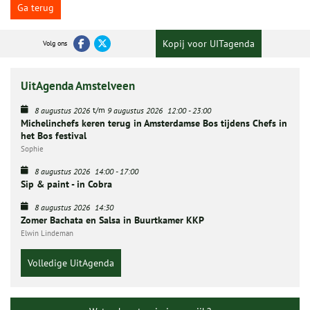
Ga terug
Kopij voor UITagenda
Volg ons
UitAgenda Amstelveen
t/m
8 augustus 2026
9 augustus 2026
12:00
-
23:00
Michelinchefs keren terug in Amsterdamse Bos tijdens Chefs in
het Bos festival
Sophie
8 augustus 2026
14:00
-
17:00
Sip & paint - in Cobra
8 augustus 2026
14:30
Zomer Bachata en Salsa in Buurtkamer KKP
Elwin Lindeman
Volledige UitAgenda