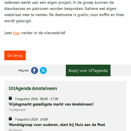
iedereen werkt aan een eigen project. In de groep kunnen de
kleurkeuzes en patronen worden besproken. Gelieve wel eigen
materiaal mee te nemen. De deelname is gratis; voor koffie en thee
wordt gezorgd.
Lees
hier
verder in de nieuwsbrief.
Ga terug
Kopij voor UITagenda
Volg ons
UitAgenda Amstelveen
7 augustus 2026
08:00
-
17:00
Vrijdagmarkt gezelligste markt van Amstelveen!
Vrijdagmarkt
7 augustus 2026
14:00
Wandelgroep voor ouderen, start bij Huis aan de Poel
De Keizer