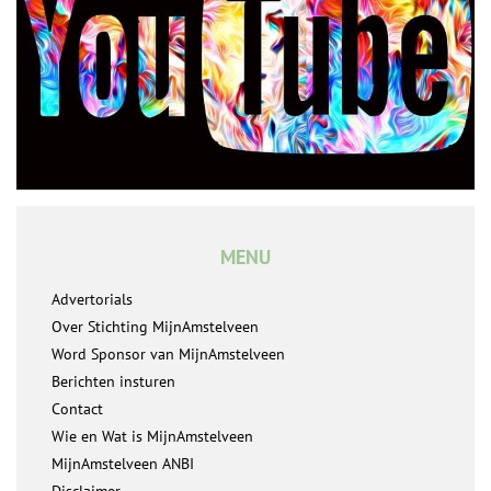
MENU
Advertorials
Over Stichting MijnAmstelveen
Word Sponsor van MijnAmstelveen
Berichten insturen
Contact
Wie en Wat is MijnAmstelveen
MijnAmstelveen ANBI
Disclaimer