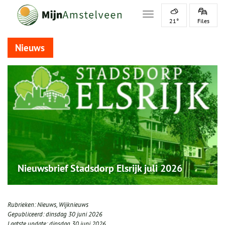
Toggle navigation
21°
Files
Nieuws
Nieuwsbrief Stadsdorp Elsrijk juli 2026
Rubrieken:
Nieuws
,
Wijknieuws
Gepubliceerd:
dinsdag 30 juni 2026
Laatste update:
dinsdag 30 juni 2026