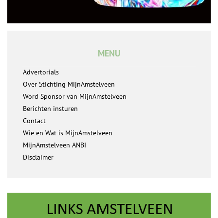
MENU
Advertorials
Over Stichting MijnAmstelveen
Word Sponsor van MijnAmstelveen
Berichten insturen
Contact
Wie en Wat is MijnAmstelveen
MijnAmstelveen ANBI
Disclaimer