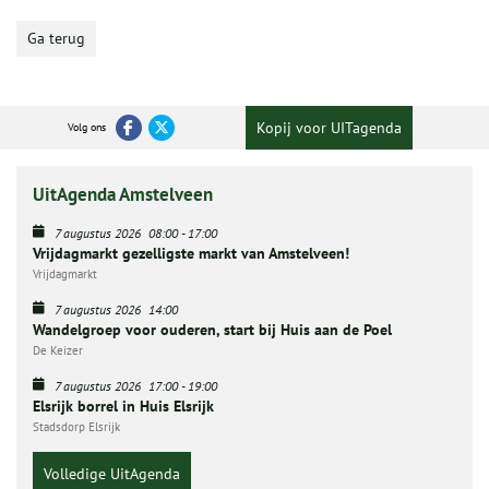
Ga terug
Kopij voor UITagenda
Volg ons
UitAgenda Amstelveen
7 augustus 2026
08:00
-
17:00
Vrijdagmarkt gezelligste markt van Amstelveen!
Vrijdagmarkt
7 augustus 2026
14:00
Wandelgroep voor ouderen, start bij Huis aan de Poel
De Keizer
7 augustus 2026
17:00
-
19:00
Elsrijk borrel in Huis Elsrijk
Stadsdorp Elsrijk
Volledige UitAgenda