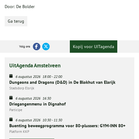
Door: De Bolder
Ga terug
Kopij voor UITagenda
Volg ons
UitAgenda Amstelveen
6 augustus 2026
18:00
-
22:00
Dungeons and Dragons (D&D) in De Blokhut van Elsrijk
Stadsdorp Elsrijk
6 augustus 2026
16:30
Driegangenmenu in Dignahof
Participe
6 augustus 2026
10:30
-
11:30
Buenting beweegprogramma voor 80-plussers: GYM-INN 80+
Platform KKP