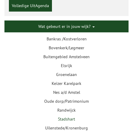
Volledige UitAgenda
Wat gebeurt er in jouw wijk?
Bankras /Kostverloren
Bovenkerk/Legmeer
Buitengebied Amstelveen
Elsrijk
Groenelaan
Keizer Karelpark
Nes a/d Amstel
Oude dorp/Patrimonium
Randwijck
Stadshart
Uilenstede/Kronenburg