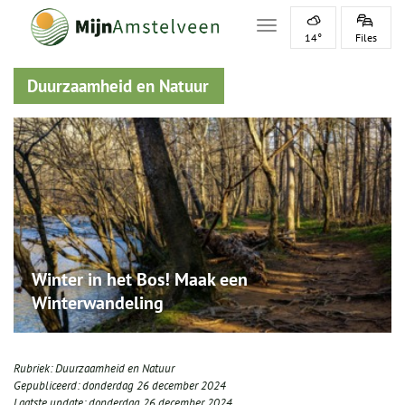
Toggle navigation
14°
Files
Duurzaamheid en Natuur
Winter in het Bos! Maak een
Winterwandeling
Rubriek:
Duurzaamheid en Natuur
Gepubliceerd:
donderdag 26 december 2024
Laatste update:
donderdag 26 december 2024