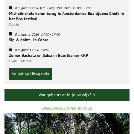
t/m
8 augustus 2026
9 augustus 2026
12:00
-
23:00
Michelinchefs keren terug in Amsterdamse Bos tijdens Chefs in
het Bos festival
Sophie
8 augustus 2026
14:00
-
17:00
Sip & paint - in Cobra
8 augustus 2026
14:30
Zomer Bachata en Salsa in Buurtkamer KKP
Elwin Lindeman
Volledige UitAgenda
Wat gebeurt er in jouw wijk?
SPEELBADJES OPEN IN 2026