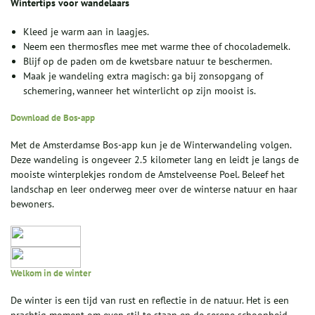
Wintertips voor wandelaars
Kleed je warm aan in laagjes.
Neem een thermosfles mee met warme thee of chocolademelk.
Blijf op de paden om de kwetsbare natuur te beschermen.
Maak je wandeling extra magisch: ga bij zonsopgang of
schemering, wanneer het winterlicht op zijn mooist is.
Download de Bos-app
Met de Amsterdamse Bos-app kun je de Winterwandeling volgen.
Deze wandeling is ongeveer 2.5 kilometer lang en leidt je langs de
mooiste winterplekjes rondom de Amstelveense Poel. Beleef het
landschap en leer onderweg meer over de winterse natuur en haar
bewoners.
Welkom in de winter
De winter is een tijd van rust en reflectie in de natuur. Het is een
prachtig moment om even stil te staan en de serene schoonheid