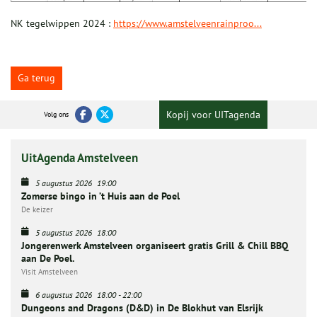
NK tegelwippen 2024 :
https://www.amstelveenrainproo...
Ga terug
Kopij voor UITagenda
Volg ons
UitAgenda Amstelveen
5 augustus 2026
19:00
Zomerse bingo in ’t Huis aan de Poel
De keizer
5 augustus 2026
18:00
Jongerenwerk Amstelveen organiseert gratis Grill & Chill BBQ
aan De Poel.
Visit Amstelveen
6 augustus 2026
18:00
-
22:00
Dungeons and Dragons (D&D) in De Blokhut van Elsrijk