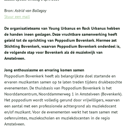
Bron:
Astrid van Ballegoy
Stuur een mail
De organisatieteams van Young Urbanus en Rock Urbanus hebben
de handen ineen geslagen. Deze vruchtbare samenwerking heeft
geleid tot de oprichting van Poppodium Bovenkerk. Hiermee zet
Stichting Bovenkerk, waarvan Poppodium Bovenkerk onderdeel is,
de volgende stap voor Bovenkerk als dé muziekwijk van
Amstelveen.
Jong enthousiasme en ervaring komen samen
Poppodium Bovenkerk heeft als belangrijkste doel startende en
ervaren muzikanten samen op te laten treden tijdens drukbezochte
evenementen. De thuisbasis van Poppodium Bovenkerk is het
Noorddamcentrum, Noorddammerweg 1 in Amstelveen (Bovenkerk).
Het poppodium wordt volledig gerund door vrijwilligers, waarvan
een aantal met een professionele achtergrond als muziekdocent
en/of muzikant. Voor de evenementen werkt het team samen met
oefenruimtes, muziekscholen en muziekdocenten in de regio
Amstelveen.