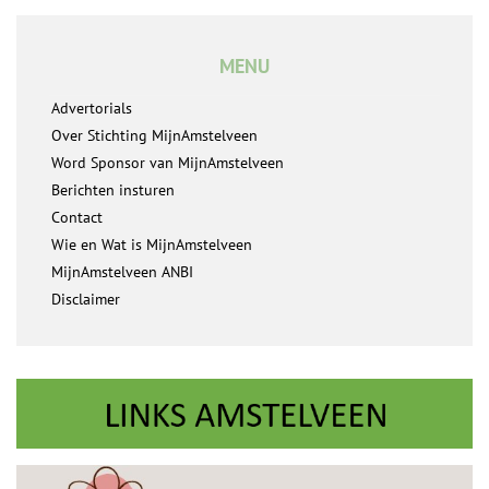
MENU
Advertorials
Over Stichting MijnAmstelveen
Word Sponsor van MijnAmstelveen
Berichten insturen
Contact
Wie en Wat is MijnAmstelveen
MijnAmstelveen ANBI
Disclaimer