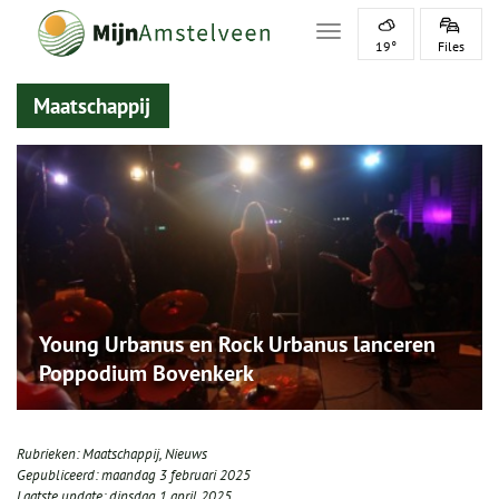
Toggle navigation
19°
Files
Maatschappij
Young Urbanus en Rock Urbanus lanceren
Poppodium Bovenkerk
Rubrieken:
Maatschappij
,
Nieuws
Gepubliceerd:
maandag 3 februari 2025
Laatste update:
dinsdag 1 april 2025