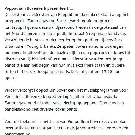
Poppodium Bovenkerk presenteert….
De eerste muziekfeesten van Poppodium Bovenkerk staan al op het
programma. Zaterdagavond 5 april wordt er afgetrapt met
‘Lentepop’. Tijdens deze bandjesavond treden in de grote zaal van
het Noorddamcentrum op 2 podia in totaal 6 regionale bands op.
Verschillende bands stonden eerder op het podium tijdens Rock
Urbanus en Young Urbanus. Ze spelen covers en soms ook eigen
nummers in uiteenlopende muziekstijlen (van pop, rock en blues tot
disco en soul). Het belooft een muziekfeest te worden met jonge
bands die aan het begin van hun muziekcarrière staan en oudere
rotten in het vak. Toegang is gratis. De zaal gaat om 19:30 uur
open.
Verder verzorgt Poppodium Bovenkerk het muziekprogramma voor
Zomerfeest Bovenkerk op zaterdag 5 juli in het Urbanuspark.
Zaterdagavond 4 oktober staat Herfstpop gepland. Opnieuw een
bandjesavond met diverse (cover)bands.
Voor de toekomst is het team van Poppodium Bovenkerk van plan
meer activiteiten te organiseren, zoals jazzoptredens, jamsessies en
bandcoaching.