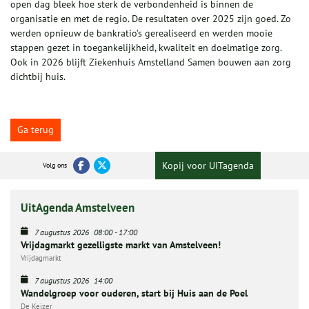
open dag bleek hoe sterk de verbondenheid is binnen de
organisatie en met de regio. De resultaten over 2025 zijn goed. Zo
werden opnieuw de bankratio’s gerealiseerd en werden mooie
stappen gezet in toegankelijkheid, kwaliteit en doelmatige zorg.
Ook in 2026 blijft Ziekenhuis Amstelland Samen bouwen aan zorg
dichtbij huis.
Ga terug
Kopij voor UITagenda
Volg ons
UitAgenda Amstelveen
7 augustus 2026
08:00
-
17:00
Vrijdagmarkt gezelligste markt van Amstelveen!
Vrijdagmarkt
7 augustus 2026
14:00
Wandelgroep voor ouderen, start bij Huis aan de Poel
De Keizer