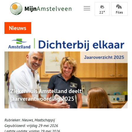
Toggle navigation
22°
Files
Nieuws
Ziekenhuis Amstelland deelt
jaarverantwoording 2025
Rubrieken:
Nieuws
,
Maatschappij
Gepubliceerd:
vrijdag 29 mei 2026
Laatste update:
vrijdag 29 mei 2026