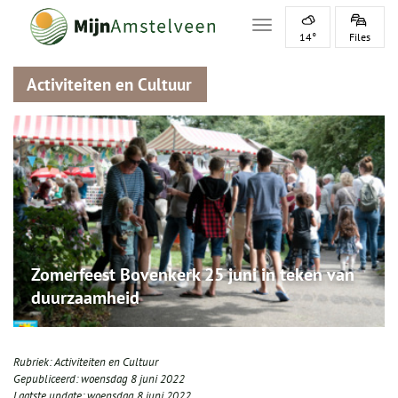
Toggle navigation
14°
Files
Activiteiten en Cultuur
Zomerfeest Bovenkerk 25 juni in teken van
duurzaamheid
Rubriek:
Activiteiten en Cultuur
Gepubliceerd:
woensdag 8 juni 2022
Laatste update:
woensdag 8 juni 2022