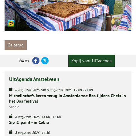
Ga terug
Kopij voor UITagenda
Volg ons
UitAgenda Amstelveen
t/m
8 augustus 2026
9 augustus 2026
12:00
-
23:00
Michelinchefs keren terug in Amsterdamse Bos tijdens Chefs in
het Bos festival
Sophie
8 augustus 2026
14:00
-
17:00
Sip & paint - in Cobra
8 augustus 2026
14:30