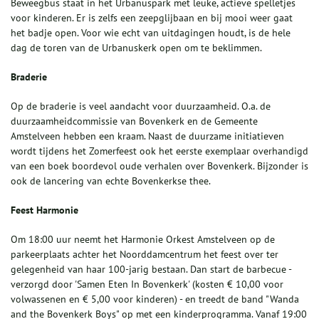
Beweegbus staat in het Urbanuspark met leuke, actieve spelletjes
voor kinderen. Er is zelfs een zeepglijbaan en bij mooi weer gaat
het badje open. Voor wie echt van uitdagingen houdt, is de hele
dag de toren van de Urbanuskerk open om te beklimmen.
Braderie
Op de braderie is veel aandacht voor duurzaamheid. O.a. de
duurzaamheidcommissie van Bovenkerk en de Gemeente
Amstelveen hebben een kraam. Naast de duurzame initiatieven
wordt tijdens het Zomerfeest ook het eerste exemplaar overhandigd
van een boek boordevol oude verhalen over Bovenkerk. Bijzonder is
ook de lancering van echte Bovenkerkse thee.
Feest Harmonie
Om 18:00 uur neemt het Harmonie Orkest Amstelveen op de
parkeerplaats achter het Noorddamcentrum het feest over ter
gelegenheid van haar 100-jarig bestaan. Dan start de barbecue -
verzorgd door 'Samen Eten In Bovenkerk' (kosten € 10,00 voor
volwassenen en € 5,00 voor kinderen) - en treedt de band "Wanda
and the Bovenkerk Boys" op met een kinderprogramma. Vanaf 19:00