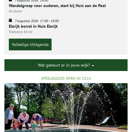
7 augustus 2026
14:00
Wandelgroep voor ouderen, start bij Huis aan de Poel
De Keizer
7 augustus 2026
17:00
-
19:00
Elsrijk borrel in Huis Elsrijk
Stadsdorp Elsrijk
Volledige UitAgenda
Wat gebeurt er in jouw wijk?
SPEELBADJES OPEN IN 2026