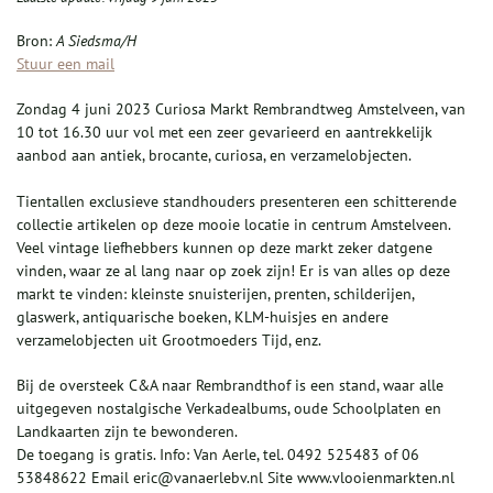
Bron:
A Siedsma/H
Stuur een mail
Zondag 4 juni 2023 Curiosa Markt Rembrandtweg Amstelveen, van
10 tot 16.30 uur vol met een zeer gevarieerd en aantrekkelijk
aanbod aan antiek, brocante, curiosa, en verzamelobjecten.
Tientallen exclusieve standhouders presenteren een schitterende
collectie artikelen op deze mooie locatie in centrum Amstelveen.
Veel vintage liefhebbers kunnen op deze markt zeker datgene
vinden, waar ze al lang naar op zoek zijn! Er is van alles op deze
markt te vinden: kleinste snuisterijen, prenten, schilderijen,
glaswerk, antiquarische boeken, KLM-huisjes en andere
verzamelobjecten uit Grootmoeders Tijd, enz.
Bij de oversteek C&A naar Rembrandthof is een stand, waar alle
uitgegeven nostalgische Verkadealbums, oude Schoolplaten en
Landkaarten zijn te bewonderen.
De toegang is gratis. Info: Van Aerle, tel. 0492 525483 of 06
53848622 Email eric@vanaerlebv.nl Site www.vlooienmarkten.nl