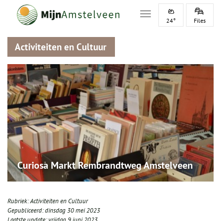
Toggle navigation
24°
Files
Activiteiten en Cultuur
Curiosa Markt Rembrandtweg Amstelveen
Rubriek:
Activiteiten en Cultuur
Gepubliceerd:
dinsdag 30 mei 2023
Laatste update:
vrijdag 9 juni 2023