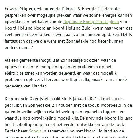
Edward Stigter, gedeputeerde Klimaat & Energie: “Tijdens de
gesprekken over mogelijke plekken waar we zonne-energie kunnen
opwekken, in het kader van de
Regionale Energiestrategieën
voor
Noord-Holland Noord en Noord-Holland Zuid, kwam naar voren dat
veel mensen de voorkeur geven aan zonnepanelen op daken. Het is
fantastisch dat we die wens met Zonnedakje nog beter kunnen
ondersteunen.”
Als een gemeente inlogt, laat Zonnedakje ook zien waar de
opgewekte zonne-energie nog zonder problemen op het
elektriciteitsnet kan worden geleverd, en waar dat mogelijk
problemen oplevert. Hiervoor wordt gebruikgemaakt van actuele
gegevens van Liander.
De provincie Overijssel maakt sinds januari 2021 al met succes
gebruik van Zonnedakje. Zij houden met de tool bijvoorbeeld in de
gaten in welke wijken relatief weinig zonnepanelen liggen – en
waar dus nog ontwikkeling mogelijk is. De provincie Noord-Holland
heeft Sobolt geholpen met het verder ontwikkelen van de tool.
Eerder heeft
Sobolt
in samenwerking met Noord-Holland en de
gemeente Rotterdam een tool ontwikkeld waarop te zien is welke