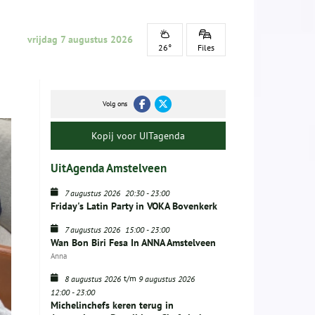
vrijdag 7 augustus 2026
26°
Files
Volg ons
Kopij voor UITagenda
UitAgenda Amstelveen
7 augustus 2026
20:30
-
23:00
Friday's Latin Party in VOKA Bovenkerk
7 augustus 2026
15:00
-
23:00
Wan Bon Biri Fesa In ANNA Amstelveen
Anna
t/m
8 augustus 2026
9 augustus 2026
12:00
-
23:00
Michelinchefs keren terug in