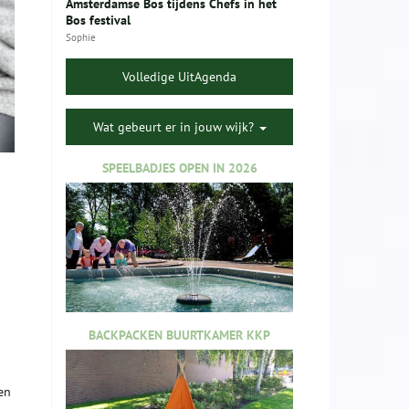
Amsterdamse Bos tijdens Chefs in het
Bos festival
Sophie
Volledige UitAgenda
Wat gebeurt er in jouw wijk?
SPEELBADJES OPEN IN 2026
BACKPACKEN BUURTKAMER KKP
en