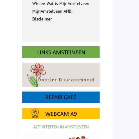
Wie en Wat is MijnAmstelveen
MijnAmstelveen ANBI
Disclaimer
ACTIVITEITEN IN AMSTELVEEN