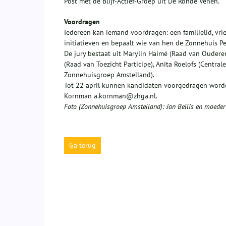
Post met de Blijf-Actief-Groep uit De Ronde Venen.
Voordragen
Iedereen kan iemand voordragen: een familielid, vri
initiatieven en bepaalt wie van hen de Zonnehuis Pe
De jury bestaat uit Marylin Haimé (Raad van Ouderen
(Raad van Toezicht Participe), Anita Roelofs (Centr
Zonnehuisgroep Amstelland).
Tot 22 april kunnen kandidaten voorgedragen worde
Kornman a.kornman@zhga.nl.
Foto (Zonnehuisgroep Amstelland): Jan Bellis en moede
Ga terug