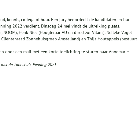
end, kennis, collega of buur. Een jury beoordeelt de kandidaten en hun
nning 2022 verdient. Dinsdag 24 mei vindt de uitreiking plaats.
, NOOM), Henk Nies (Hoogleraar VU en directeur Vilans), Nelleke Vogel
ale Cliëntenraad Zonnehuisgroep Amstelland) en Thijs Houtappels (bestuur
n door een mail met een korte toelichting te sturen naar Annemarie
r met de Zonnehuis Penning 2021