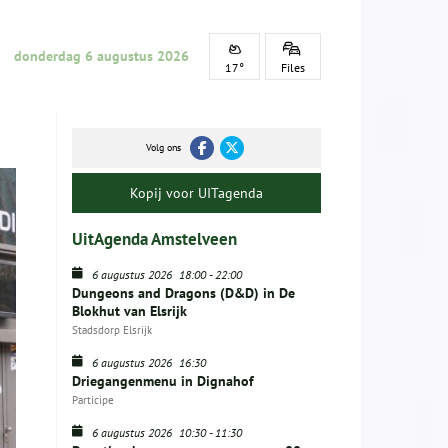
donderdag 6 augustus 2026
17°
Files
Volg ons
Kopij voor UITagenda
UitAgenda Amstelveen
6 augustus 2026
18:00
-
22:00
Dungeons and Dragons (D&D) in De
Blokhut van Elsrijk
Stadsdorp Elsrijk
6 augustus 2026
16:30
Driegangenmenu in Dignahof
Participe
6 augustus 2026
10:30
-
11:30