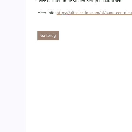
twee nachten in de steden Berlijn en München.
Meer info:
https://altselection.com/nl/haon-een-ni
Ga terug