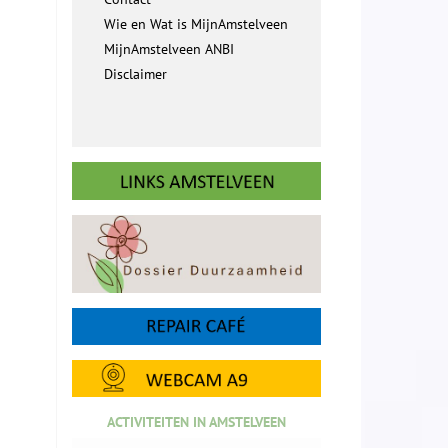
Wie en Wat is MijnAmstelveen
MijnAmstelveen ANBI
Disclaimer
ACTIVITEITEN IN AMSTELVEEN