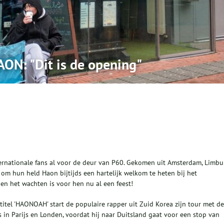
ON: "Dit is de opening"
ternationale fans al voor de deur van P60. Gekomen uit Amsterdam, Limbu
 om hun held Haon bijtijds een hartelijk welkom te heten bij het
n het wachten is voor hen nu al een feest!
itel 'HAONOAH' start de populaire rapper uit Zuid Korea zijn tour met de
in Parijs en Londen, voordat hij naar Duitsland gaat voor een stop van