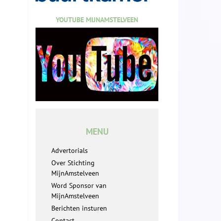
YOUTUBE MIJNAMSTELVEEN
MENU
Advertorials
Over Stichting
MijnAmstelveen
Word Sponsor van
MijnAmstelveen
Berichten insturen
Contact