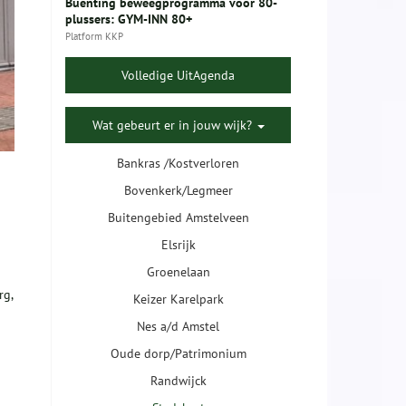
Buenting beweegprogramma voor 80-
plussers: GYM-INN 80+
Platform KKP
Volledige UitAgenda
Wat gebeurt er in jouw wijk?
Bankras /Kostverloren
Bovenkerk/Legmeer
Buitengebied Amstelveen
Elsrijk
Groenelaan
rg,
Keizer Karelpark
Nes a/d Amstel
Oude dorp/Patrimonium
Randwijck