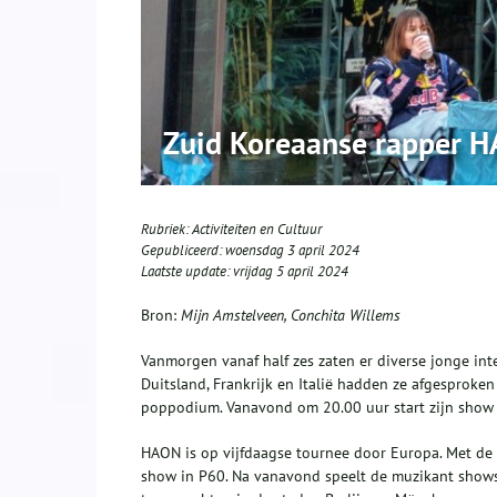
Zuid Koreaanse rapper HA
Rubriek:
Activiteiten en Cultuur
Gepubliceerd:
woensdag 3 april 2024
Laatste update:
vrijdag 5 april 2024
Bron:
Mijn Amstelveen, Conchita Willems
Vanmorgen vanaf half zes zaten er diverse jonge in
Duitsland, Frankrijk en Italië hadden ze afgesproken
poppodium. Vanavond om 20.00 uur start zijn show e
HAON is op vijfdaagse tournee door Europa. Met de t
show in P60. Na vanavond speelt de muzikant shows 