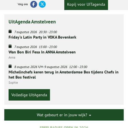
Kopij voor UITagenda
Volg ons
UitAgenda Amstelveen
7 augustus 2026
20:30
-
23:00
Friday's Latin Party in VOKA Bovenkerk
7 augustus 2026
15:00
-
23:00
Wan Bon Biri Fesa In ANNA Amstelveen
Anna
t/m
8 augustus 2026
9 augustus 2026
12:00
-
23:00
Michelinchefs keren terug in Amsterdamse Bos tijdens Chefs in
het Bos festival
Sophie
Volledige UitAgenda
Wat gebeurt er in jouw wijk?
SPEELBADJES OPEN IN 2026