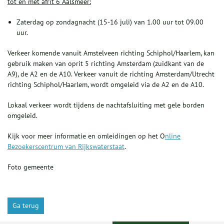
tot en met afrit 6 Aalsmeer:
Zaterdag op zondagnacht (15-16 juli) van 1.00 uur tot 09.00
uur.
Verkeer komende vanuit Amstelveen richting Schiphol/Haarlem, kan
gebruik maken van oprit 5 richting Amsterdam (zuidkant van de
A9), de A2 en de A10. Verkeer vanuit de richting Amsterdam/Utrecht
richting Schiphol/Haarlem, wordt omgeleid via de A2 en de A10.
Lokaal verkeer wordt tijdens de nachtafsluiting met gele borden
omgeleid.
Kijk voor meer informatie en omleidingen op het O
nline
Bezoekerscentrum van Rijkswaterstaat
.
Foto gemeente
Ga terug