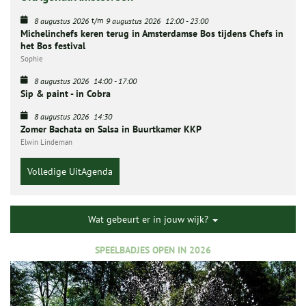
t/m
8 augustus 2026
9 augustus 2026
12:00
-
23:00
Michelinchefs keren terug in Amsterdamse Bos tijdens Chefs in
het Bos festival
Sophie
8 augustus 2026
14:00
-
17:00
Sip & paint - in Cobra
8 augustus 2026
14:30
Zomer Bachata en Salsa in Buurtkamer KKP
Elwin Lindeman
Volledige UitAgenda
Wat gebeurt er in jouw wijk?
SPEELBADJES OPEN IN 2026