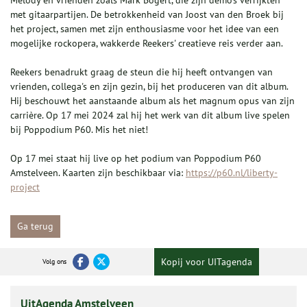
Melody en vrienden zoals Mark Bogert, die zijn demo's verrijkten
met gitaarpartijen. De betrokkenheid van Joost van den Broek bij
het project, samen met zijn enthousiasme voor het idee van een
mogelijke rockopera, wakkerde Reekers' creatieve reis verder aan.
Reekers benadrukt graag de steun die hij heeft ontvangen van
vrienden, collega's en zijn gezin, bij het produceren van dit album.
Hij beschouwt het aanstaande album als het magnum opus van zijn
carrière. Op 17 mei 2024 zal hij het werk van dit album live spelen
bij Poppodium P60. Mis het niet!
Op 17 mei staat hij live op het podium van Poppodium P60
Amstelveen. Kaarten zijn beschikbaar via:
https://p60.nl/liberty-
project
Ga terug
Kopij voor UITagenda
Volg ons
UitAgenda Amstelveen