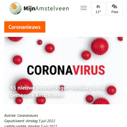
Toggle navigation
12°
Files
Coronanieuws
45 nieuwe besmettingen vandaag in de
gemeente Amstelveen
Rubriek:
Coronanieuws
Gepubliceerd:
dinsdag 5 juli 2022
Laatste update:
dinsdag 5 juli 2022