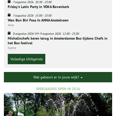
7 augustus 2026
20:30
-
23:00
Friday's Latin Party in VOKA Bovenkerk
7 augustus 2026
15:00
-
23:00
Wan Bon Biri Fesa In ANNA Amstelveen
Anna
t/m
8 augustus 2026
9 augustus 2026
12:00
-
23:00
Michelinchefs keren terug in Amsterdamse Bos tijdens Chefs in
het Bos festival
Sophie
Volledige UitAgenda
Wat gebeurt er in jouw wijk?
SPEELBADJES OPEN IN 2026