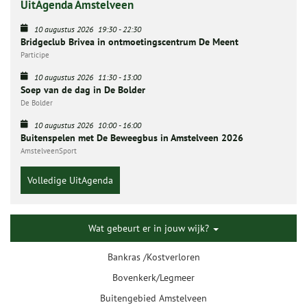
UitAgenda Amstelveen
10 augustus 2026
19:30
-
22:30
Bridgeclub Brivea in ontmoetingscentrum De Meent
Participe
10 augustus 2026
11:30
-
13:00
Soep van de dag in De Bolder
De Bolder
10 augustus 2026
10:00
-
16:00
Buitenspelen met De Beweegbus in Amstelveen 2026
AmstelveenSport
Volledige UitAgenda
Wat gebeurt er in jouw wijk?
Bankras /Kostverloren
Bovenkerk/Legmeer
Buitengebied Amstelveen