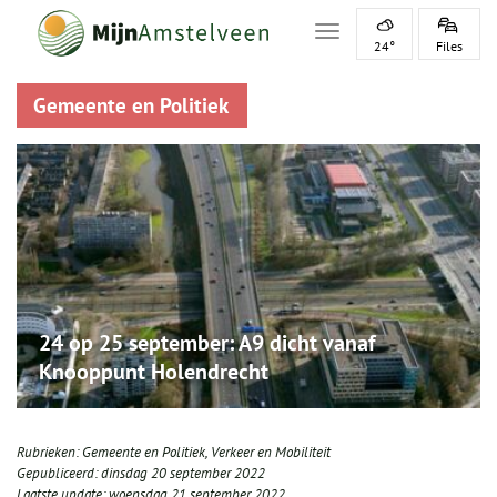
Toggle navigation
24°
Files
Gemeente en Politiek
24 op 25 september: A9 dicht vanaf
Knooppunt Holendrecht
Rubrieken:
Gemeente en Politiek
,
Verkeer en Mobiliteit
Gepubliceerd:
dinsdag 20 september 2022
Laatste update:
woensdag 21 september 2022