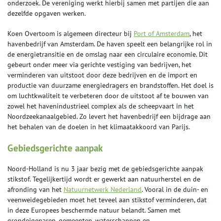
onderzoek. De vereniging werkt hierbij samen met partijen die aan
dezelfde opgaven werken.
Koen Overtoom is algemeen directeur bij
Port of Amsterdam
, het
havenbedrijf van Amsterdam. De haven speelt een belangrijke rol in
de energietransitie en de omslag naar een circulaire economie. Dit
gebeurt onder meer via gerichte vestiging van bedrijven, het
verminderen van uitstoot door deze bedrijven en de import en
productie van duurzame energiedragers en brandstoffen. Het doel is
om luchtkwaliteit te verbeteren door de uitstoot af te bouwen van
zowel het havenindustrieel complex als de scheepvaart in het
Noordzeekanaalgebied. Zo levert het havenbedrijf een bijdrage aan
het behalen van de doelen in het klimaatakkoord van Parijs.
Gebiedsgerichte aanpak
Noord-Holland is nu 3 jaar bezig met de gebiedsgerichte aanpak
stikstof. Tegelijkertijd wordt er gewerkt aan natuurherstel en de
afronding van het
Natuurnetwerk Nederland
. Vooral in de duin- en
veenweidegebieden moet het teveel aan stikstof verminderen, dat
in deze Europees beschermde natuur belandt. Samen met
grondeigenaren, gemeenten, waterschappen en