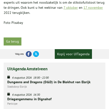
experts uit waarom het noodzakelijk is om de stikstofuitstoot terug
te dringen. Ook kunt u het webinar van
7 oktober
en
17 november
2022 terugkijken.
Foto Pixabay
Ga terug
Kopij voor UITagenda
Volg ons
UitAgenda Amstelveen
6 augustus 2026
18:00
-
22:00
Dungeons and Dragons (D&D) in De Blokhut van Elsrijk
Stadsdorp Elsrijk
6 augustus 2026
16:30
Driegangenmenu in Dignahof
Participe