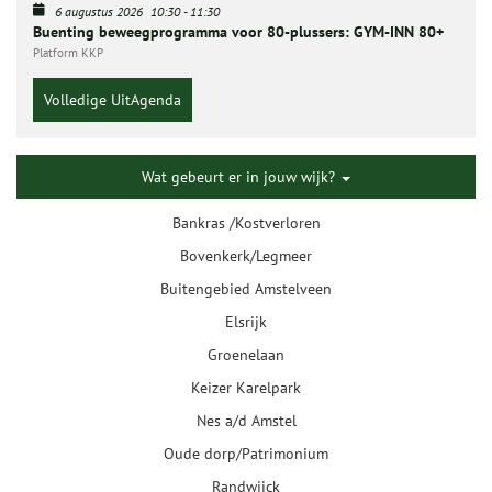
6 augustus 2026
10:30
-
11:30
Buenting beweegprogramma voor 80-plussers: GYM-INN 80+
Platform KKP
Volledige UitAgenda
Wat gebeurt er in jouw wijk?
Bankras /Kostverloren
Bovenkerk/Legmeer
Buitengebied Amstelveen
Elsrijk
Groenelaan
Keizer Karelpark
Nes a/d Amstel
Oude dorp/Patrimonium
Randwijck