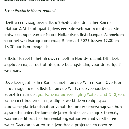
Bron:
Provincie Noord-Holland
Heeft u een vraag over stikstof? Gedeputeerde Esther Rommel
(Natuur & Stikstof) gaat tijdens een 3de webinar in op de laatste
ontwikkelingen van de Noord-Hollandse stikstofaanpak. Aanmelden
voor het webinar op donderdag 9 februari 2023 tussen 12.00 en
13.00 uur is nu mogelijk.
Stikstof is veel in het nieuws en leeft in Noord-Holland. Dit bleek
afgelopen najaar ook uit de grote belangstelling voor de vorige 2
webinars.
Deze keer gaat Esther Rommel met Frank de Wit en Koen Overtoom
in op vragen over stikstof. Frank de Wit is melkveehouder en
voorzitter van de
agrarische natuurvereniging Water, Land & Dijken
.
Samen met boeren en vrijwilligers werkt de vereniging aan
duurzame plattelandsnatuur vanuit het ondernemerschap van hun
agrarische leden. De komende jaren richten ze zich op 5 thema’s,
waaronder klimaat en bodemdaling, natuur en biodiversiteit en
water. Daarvoor starten ze bijvoorbeeld projecten en doen ze