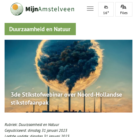
Toggle navigation
16°
Files
Duurzaamheid en Natuur
3de Stikstofwebinar over Noord-Hollandse
stikstofaanpak
Rubriek:
Duurzaamheid en Natuur
Gepubliceerd:
dinsdag 31 januari 2023
Laatste update:
dinsdag 31 januari 2023