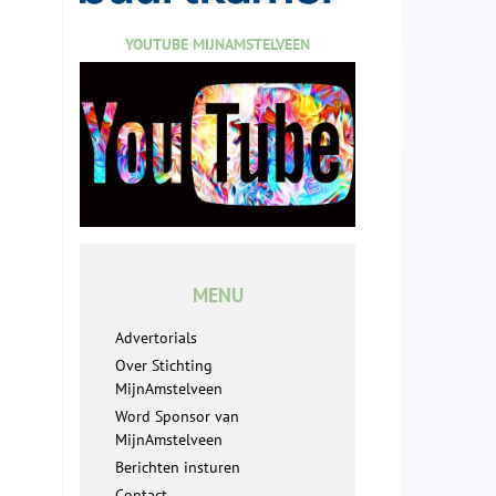
YOUTUBE MIJNAMSTELVEEN
MENU
Advertorials
Over Stichting
MijnAmstelveen
Word Sponsor van
MijnAmstelveen
Berichten insturen
Contact