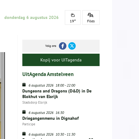
donderdag 6 augustus 2026
19°
Files
Volg ons
Kopij voor UITagenda
UitAgenda Amstelveen
6 augustus 2026
18:00
-
22:00
Dungeons and Dragons (D&D) in De
Blokhut van Elsrijk
Stadsdorp Elsrijk
6 augustus 2026
16:30
Driegangenmenu in Dignahof
Participe
6 augustus 2026
10:30
-
11:30