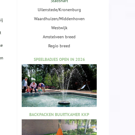
Stadshart
Uilenstede/Kronenburg
Waardhuizen/Middenhoven
ij
Westwijk
t
Amstelveen breed
se
Regio breed
en
SPEELBADJES OPEN IN 2026
BACKPACKEN BUURTKAMER KKP