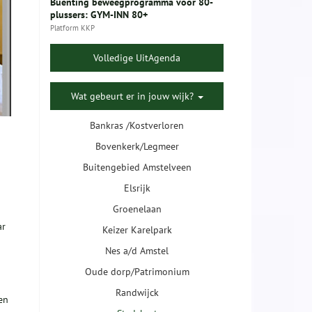
Buenting beweegprogramma voor 80-
plussers: GYM-INN 80+
Platform KKP
Volledige UitAgenda
Wat gebeurt er in jouw wijk?
Bankras /Kostverloren
Bovenkerk/Legmeer
Buitengebied Amstelveen
Elsrijk
Groenelaan
ar
Keizer Karelpark
Nes a/d Amstel
Oude dorp/Patrimonium
Randwijck
en