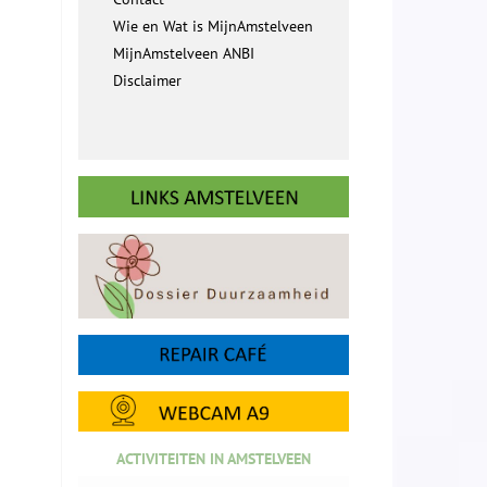
Wie en Wat is MijnAmstelveen
MijnAmstelveen ANBI
Disclaimer
ACTIVITEITEN IN AMSTELVEEN