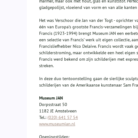
marmer, maar ook met hout, glas en kunststof. Perfec
gladgepolijst, vloeiend van vorm en van alle kanten 
Het was Verschoor die Jan van der Togt - oprichter 
één van Europa’s grootste Francis-verzamelingen b
Francis (1923-1994) brengt Museum JAN een eerbeto
een selectie van Francis’ werk uit eigen collectie,
Francisliefhebber Nico Delaive. Francis wordt vaak 
schilderstroming, maar ontwikkelde een heel eigen s
Francis werd bekend om zijn schilderijen met express
streken.
In deze duo tentoonstelling gaan de sierlijke scul
schilderijen van de Amerikaanse kunstenaar Sam Fra
Museum JAN
Dorpsstraat 50
1182 JE Amstelveen
Tel.:
(020) 641 57 54
www.museumjan.nl
Openingstijden: