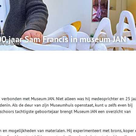
100 jaar Sam Francis in museum JAN
k verbonden met Museum JAN. Niet alleen was hij medeoprichter en 25 ja
iddenin. Als de deur van zijn Museumhuis openstaat, kunt u zelfs even bij
schoors tachtigste geboortejaar brengt Museum JAN een overzicht van
n en mogelijkheden van materialen. Hij experimenteert met brons, koper 