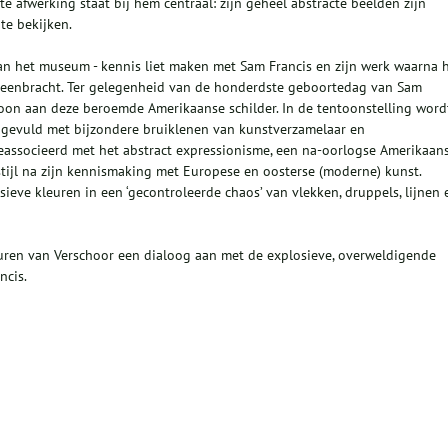
te afwerking staat bij hem centraal: zijn geheel abstracte beelden zijn
te bekijken.
van het museum - kennis liet maken met Sam Francis en zijn werk waarna h
ijeenbracht. Ter gelegenheid van de honderdste geboortedag van Sam
on aan deze beroemde Amerikaanse schilder. In de tentoonstelling word
 aangevuld met bijzondere bruiklenen van kunstverzamelaar en
geassocieerd met het abstract expressionisme, een na-oorlogse Amerikaan
tijl na zijn kennismaking met Europese en oosterse (moderne) kunst.
ieve kleuren in een ‘gecontroleerde chaos’ van vlekken, druppels, lijnen 
pturen van Verschoor een dialoog aan met de explosieve, overweldigende
ncis.