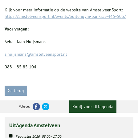
Kijk voor meer informatie op de website van AmstelveenSport:
https://amstelveensport.nl/events/buitengym-bankras-445-503/
Voor vragen:
Sebastiaan Huijsmans
s.huijsmans@amstelveensport.nl
088 – 85 85 104
Ga terug
Kopij voor UITagenda
Volg ons
UitAgenda Amstelveen
7 augustus 2026
08:00
-
17:00