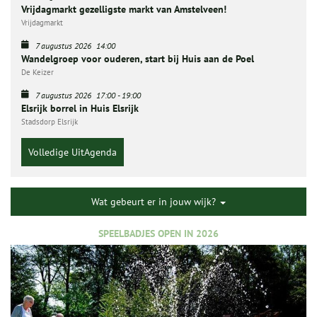
Vrijdagmarkt gezelligste markt van Amstelveen!
Vrijdagmarkt
7 augustus 2026
14:00
Wandelgroep voor ouderen, start bij Huis aan de Poel
De Keizer
7 augustus 2026
17:00
-
19:00
Elsrijk borrel in Huis Elsrijk
Stadsdorp Elsrijk
Volledige UitAgenda
Wat gebeurt er in jouw wijk?
SPEELBADJES OPEN IN 2026