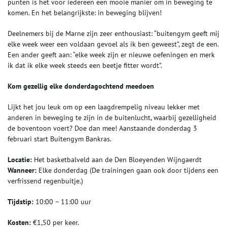
punten is het voor iedereen een mooie manier om in beweging te
komen. En het belangrijkste: in beweging blijven!
Deelnemers bij de Marne zijn zeer enthousiast: “buitengym geeft mij
elke week weer een voldaan gevoel als ik ben geweest”, zegt de een.
Een ander geeft aan: “elke week zijn er nieuwe oefeningen en merk
ik dat ik elke week steeds een beetje fitter wordt”.
Kom gezellig elke donderdagochtend meedoen
Lijkt het jou leuk om op een laagdrempelig niveau lekker met
anderen in beweging te zijn in de buitenlucht, waarbij gezelligheid
de boventoon voert? Doe dan mee! Aanstaande donderdag 3
februari start Buitengym Bankras.
Locatie:
Het basketbalveld aan de Den Bloeyenden Wíjngaerdt
Wanneer:
Elke donderdag (De trainingen gaan ook door tijdens een
verfrissend regenbuitje.)
Tijdstip:
10:00 – 11:00 uur
Kosten:
€1,50 per keer.