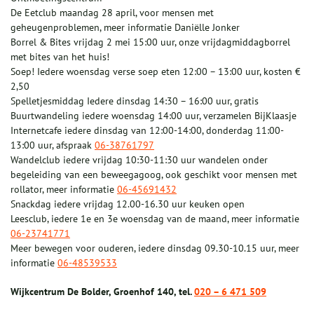
De Eetclub maandag 28 april, voor mensen met
geheugenproblemen, meer informatie Daniëlle Jonker
Borrel & Bites vrijdag 2 mei 15:00 uur, onze vrijdagmiddagborrel
met bites van het huis!
Soep! Iedere woensdag verse soep eten 12:00 – 13:00 uur, kosten €
2,50
Spelletjesmiddag Iedere dinsdag 14:30 – 16:00 uur, gratis
Buurtwandeling iedere woensdag 14:00 uur, verzamelen BijKlaasje
Internetcafe iedere dinsdag van 12:00-14:00, donderdag 11:00-
13:00 uur, afspraak
06-38761797
Wandelclub iedere vrijdag 10:30-11:30 uur wandelen onder
begeleiding van een beweegagoog, ook geschikt voor mensen met
rollator, meer informatie
06-45691432
Snackdag iedere vrijdag 12.00-16.30 uur keuken open
Leesclub, iedere 1e en 3e woensdag van de maand, meer informatie
06-23741771
Meer bewegen voor ouderen, iedere dinsdag 09.30-10.15 uur, meer
informatie
06-48539533
Wijkcentrum De Bolder, Groenhof 140, tel.
020 – 6 471 509