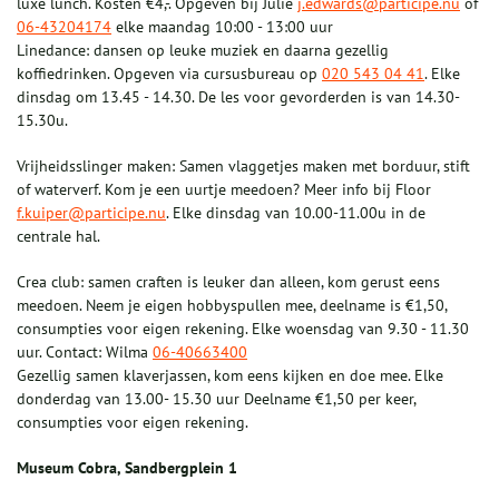
luxe lunch. Kosten €4,-. Opgeven bij Julie
j.edwards@participe.nu
of
06-43204174
elke maandag 10:00 - 13:00 uur
Linedance: dansen op leuke muziek en daarna gezellig
koffiedrinken. Opgeven via cursusbureau op
020 543 04 41
. Elke
dinsdag om 13.45 - 14.30. De les voor gevorderden is van 14.30-
15.30u.
Vrijheidsslinger maken: Samen vlaggetjes maken met borduur, stift
of waterverf. Kom je een uurtje meedoen? Meer info bij Floor
f.kuiper@participe.nu
. Elke dinsdag van 10.00-11.00u in de
centrale hal.
Crea club: samen craften is leuker dan alleen, kom gerust eens
meedoen. Neem je eigen hobbyspullen mee, deelname is €1,50,
consumpties voor eigen rekening. Elke woensdag van 9.30 - 11.30
uur. Contact: Wilma
06-40663400
Gezellig samen klaverjassen, kom eens kijken en doe mee. Elke
donderdag van 13.00- 15.30 uur Deelname €1,50 per keer,
consumpties voor eigen rekening.
Museum Cobra, Sandbergplein 1