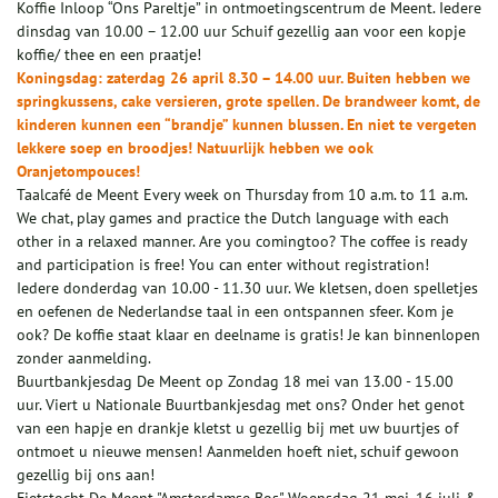
Koffie Inloop “Ons Pareltje” in ontmoetingscentrum de Meent. Iedere
dinsdag van 10.00 – 12.00 uur Schuif gezellig aan voor een kopje
koffie/ thee en een praatje!
Koningsdag: zaterdag 26 april 8.30 – 14.00 uur. Buiten hebben we
springkussens, cake versieren, grote spellen. De brandweer komt, de
kinderen kunnen een “brandje” kunnen blussen. En niet te vergeten
lekkere soep en broodjes! Natuurlijk hebben we ook
Oranjetompouces!
Taalcafé de Meent Every week on Thursday from 10 a.m. to 11 a.m.
We chat, play games and practice the Dutch language with each
other in a relaxed manner. Are you comingtoo? The coffee is ready
and participation is free! You can enter without registration!
Iedere donderdag van 10.00 - 11.30 uur. We kletsen, doen spelletjes
en oefenen de Nederlandse taal in een ontspannen sfeer. Kom je
ook? De koffie staat klaar en deelname is gratis! Je kan binnenlopen
zonder aanmelding.
Buurtbankjesdag De Meent op Zondag 18 mei van 13.00 - 15.00
uur. Viert u Nationale Buurtbankjesdag met ons? Onder het genot
van een hapje en drankje kletst u gezellig bij met uw buurtjes of
ontmoet u nieuwe mensen! Aanmelden hoeft niet, schuif gewoon
gezellig bij ons aan!