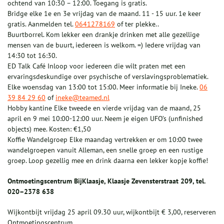
ochtend van 10:30 – 12:00. Toegang is gratis.
Bridge elke 1e en 3e vrijdag van de maand. 11 - 15 uur. 1e keer
gratis. Aanmelden tel.
0641278169
of ter plekke..
Buurtborrel. Kom lekker een drankje drinken met alle gezellige
mensen van de buurt, iedereen is welkom. =) Iedere vrijdag van
14:30 tot 16:30.
ED Talk Café Inloop voor iedereen die wilt praten met een
ervaringsdeskundige over psychische of verslavingsproblematiek.
Elke woensdag van 13:00 tot 15:00. Meer informatie bij Ineke.
06
39 84 29 60
of
ineke@teamed.nl
Hobby kantine Elke tweede en vierde vrijdag van de maand, 25
april en 9 mei 10:00-12:00 uur. Neem je eigen UFO’s (unfinished
objects) mee. Kosten: €1,50
Koffie Wandelgroep Elke maandag vertrekken er om 10:00 twee
wandelgroepen vanuit Alleman, een snelle groep en een rustige
groep. Loop gezellig mee en drink daarna een lekker kopje koffie!
Ontmoetingscentrum BijKlaasje, Klaasje Zevensterstraat 209, tel.
020–2378 638
Wijkontbijt vrijdag 25 april 09.30 uur, wijkontbijt € 3,00, reserveren
Ontmoetingscentrum