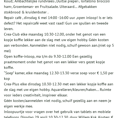
Koud; Ambachtelijke rundvlees-, Duitse pieper-, Tortellino broccoli
ham-, Groenteman- en Fruitsalade. Uiteraard… Afgebakken
stokbrood & kruidenboter .
Repair café , dinsdag 6 mei 14:00 -16:00 uur ,open inloop! Is er iets
defect? Het repaircafé weet vast raad! Gun uw spullen en tweede
leven.
Crea-Club elke maandag 10.30-12.00, onder het genot van een
kopje koffie lekker aan de slag met uw eigen hobby. Géén kosten
aan verbonden. Aanmelden niet nodig, schuif gewoon aan.(niet op 5
mei)
Open koffie-inloop, ma t/m do 9.30-12.00 Een gezellig
praatmoment onder het genot van een lekker vers gezet kopje
koffie.
“Soep” kamer, elke maandag 12.30-13.30 verse soep voor € 1,50 per
kop
Crea-Plus elke dinsdag 10.30-12.30 met een lekker kopje koffie aan
de slag met uw eigen hobby. Aquarelleren/kleuren/haken... Ruimte
voor ieders creativiteit, inspireer elkaar.
Géén kosten/aanmelden niet nodig, schuif gezellig aan en neem je
eigen werkje mee.
Inloopuurtje voor vragen over het gebruik van tablets en mobiele
telefoons. Dinsdag 29 april 10.30-12.30, door Willem Kok. Kosten: €