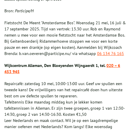
Bron:
Participe/H
Fietstocht De Meent "Amsterdamse Bos". Woensdag 21 mei, 16 juli &
17 september 2025. Tijd van vertrek: 13.30 uur. Rob en Raymond
nemen u mee voor een mooie fietstocht naar het Amsterdamse Bos.
Bij Geitenboerderij Ridammerhoeve stoppen we voor een korte
pauze en een drankje (op eigen kosten). Aanmelden bij Wijkcoach
Brenda: b.van.oeveren@participe.nu/ via whatsapp
06 134 76 165
Wijkcentrum Alleman, Den Bloeyenden Wijngaerdt 1, tel.
020 – 6
453 945
Repaircafé: zaterdag 10 mei, 10:00-13:00 uur. Geef uw spullen een
tweede kans! De vrijwilligers van het repaircafé doen hun uiterste
best om uw defecte spullen te repareren.
Tafeltennis Elke maandag middag kun je lekker komen
tafeltennissen in Alleman. Er zijn twee groepen, groep 1 van 12:30-
14:30, groep 2 van 14:30-16:30. Kosten €1,50
Leer Nederlands en maak contact. Wil je op een laagdrempelige
manier oefenen met Nederlands? Kom langs! Elke woensdag