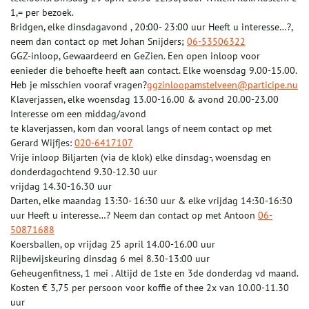
1,= per bezoek.
Bridgen, elke dinsdagavond , 20:00- 23:00 uur Heeft u interesse…?,
neem dan contact op met Johan Snijders;
06-53506322
GGZ-inloop, Gewaardeerd en GeZien. Een open inloop voor
eenieder die behoefte heeft aan contact. Elke woensdag 9.00-15.00.
Heb je misschien vooraf vragen?
ggzinloopamstelveen@participe.nu
Klaverjassen, elke woensdag 13.00-16.00 & avond 20.00-23.00
Interesse om een middag/avond
te klaverjassen, kom dan vooral langs of neem contact op met
Gerard Wijfjes:
020-6417107
Vrije inloop Biljarten (via de klok) elke dinsdag-, woensdag en
donderdagochtend 9.30-12.30 uur
vrijdag 14.30-16.30 uur
Darten, elke maandag 13:30- 16:30 uur & elke vrijdag 14:30-16:30
uur Heeft u interesse…? Neem dan contact op met Antoon
06-
50871688
Koersballen, op vrijdag 25 april 14.00-16.00 uur
Rijbewijskeuring dinsdag 6 mei 8.30-13:00 uur
Geheugenfitness, 1 mei . Altijd de 1ste en 3de donderdag vd maand.
Kosten € 3,75 per persoon voor koffie of thee 2x van 10.00-11.30
uur