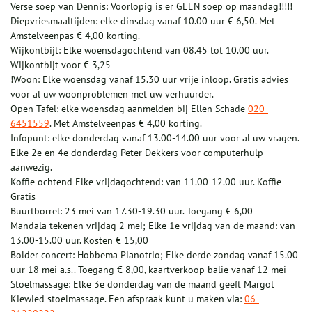
Verse soep van Dennis: Voorlopig is er GEEN soep op maandag!!!!!
Diepvriesmaaltijden: elke dinsdag vanaf 10.00 uur € 6,50. Met
Amstelveenpas € 4,00 korting.
Wijkontbijt: Elke woensdagochtend van 08.45 tot 10.00 uur.
Wijkontbijt voor € 3,25
!Woon: Elke woensdag vanaf 15.30 uur vrije inloop. Gratis advies
voor al uw woonproblemen met uw verhuurder.
Open Tafel: elke woensdag aanmelden bij Ellen Schade
020-
6451559
. Met Amstelveenpas € 4,00 korting.
Infopunt: elke donderdag vanaf 13.00-14.00 uur voor al uw vragen.
Elke 2e en 4e donderdag Peter Dekkers voor computerhulp
aanwezig.
Koffie ochtend Elke vrijdagochtend: van 11.00-12.00 uur. Koffie
Gratis
Buurtborrel: 23 mei van 17.30-19.30 uur. Toegang € 6,00
Mandala tekenen vrijdag 2 mei; Elke 1e vrijdag van de maand: van
13.00-15.00 uur. Kosten € 15,00
Bolder concert: Hobbema Pianotrio; Elke derde zondag vanaf 15.00
uur 18 mei a.s.. Toegang € 8,00, kaartverkoop balie vanaf 12 mei
Stoelmassage: Elke 3e donderdag van de maand geeft Margot
Kiewied stoelmassage. Een afspraak kunt u maken via:
06-