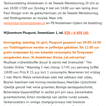
Tentoonstelling Amstelveen in de Tweede Wereldoorlog. Di t/m zo
van 10.00-17.00 uur. Zondag 4 mei om 14:00 uur een lezing door
Paul Hooger over de gebeurtenissen uit de Tweede Wereldoorlog
met filmfragmenten en muziek. Meer info
www.historischamstelveen.nl
en FB 'Amstelveen tijdens de bezetting’
Wijkcentrum Pluspunt, Smeenklaan 1, tel.
020 – 6 458 141
Koningsdag, zaterdag 26 april, Pluspunt geopend van 09:00-16:00
uur Traditiegetrouw worden er poffertjes gebakken. Tot 12:00 uur
gratis tompoezen bij een betaalde consumptie. De Tompoezen
aangeboden door: St. Amstelveen Oranje, Let wel:op=op!
Muzikaal vrijheidsbuffet (koud & warm) met livemuziek “ The
Golden Oidies ” Maandag 5 mei, inloop :17:45 uur, aanvang buffet
:18:00 uur. Prijs € 25, p.p incl. 1 consumptie. Reserveren tot vrijdag
2 mei. Warm: Malse varkenshaas-saté met satésaus met uitjes,
Boeren beenham met honing-mosterdsaus, Heerlijke rijstschotel
rijkelijk gevuld met verse groenten, Romige aardappelschotel,
Botermalse kippendijfilet in zachte piri-piri saus, Geroerbakte
groenteschotel, Oma’s stoofpotje van zachte runde sukade,
Varkensoesters in romige champignonsaus met bieslook