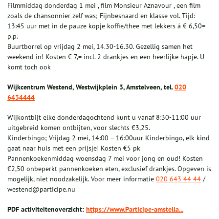
Filmmiddag donderdag 1 mei , film Monsieur Aznavour , een film
zoals de chansonnier zelf was; Fijnbesnaard en klasse vol. Tijd:
13:45 uur met in de pauze kopje koffie/thee met lekkers á € 6,50=
p.p.
Buurtborrel op vrijdag 2 mei, 14.30-16.30. Gezellig samen het
weekend in! Kosten € 7,= incl. 2 drankjes en een heerlijke hapje. U
komt toch ook
Wijkcentrum Westend, Westwijkplein 3, Amstelveen, tel.
020
6434444
Wijkontbijt elke donderdagochtend kunt u vanaf 8:30-11:00 uur
uitgebreid komen ontbijten, voor slechts €3,25.
Kinderbingo; Vrijdag 2 mei, 14:00 – 16:00uur Kinderbingo, elk kind
gaat naar huis met een prijsje! Kosten €5 pk
Pannenkoekenmiddag woensdag 7 mei voor jong en oud! Kosten
€2,50 onbeperkt pannenkoeken eten, exclusief drankjes. Opgeven is
mogelijk, niet noodzakelijk. Voor meer informatie
020 643 44 44
/
westend@participe.nu
PDF activiteitenoverzicht:
https://www.Participe-amstella...