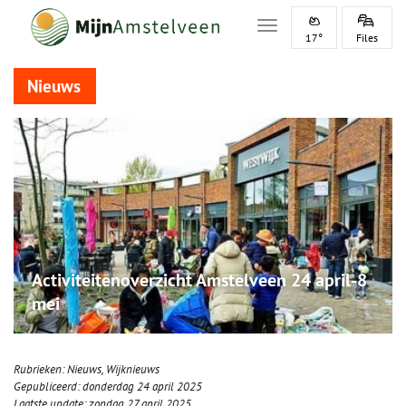
Toggle navigation
17°
Files
Nieuws
Activiteitenoverzicht Amstelveen 24 april-8
mei
Rubrieken:
Nieuws
,
Wijknieuws
Gepubliceerd:
donderdag 24 april 2025
Laatste update:
zondag 27 april 2025