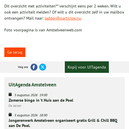
Dit overzicht met activiteiten** verschijnt eens per 2 weken. Wilt u
ook een activiteit melden? Of wilt u dit overzicht zelf in uw mailbox
ontvangen? Mail naar:
ladder@participe.nu
Foto voorpagina is van Amstelveenweb.com
Ga terug
Kopij voor UITagenda
Volg ons
UitAgenda Amstelveen
5 augustus 2026
19:00
Zomerse bingo in ’t Huis aan de Poel
De keizer
5 augustus 2026
18:00
Jongerenwerk Amstelveen organiseert gratis Grill & Chill BBQ
aan De Poel.