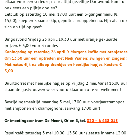
elkaar voor een serieuze, maar altijd gezellige Dartavond. Komt u
ook eens een pijltje gooien?
Eetclub op zaterdag 10 mei, 17.00 uur: een 3-gangenmenu (€
15,00); soep en Spaanse kip, gepofte aardappelmenu. Fijn als u op
zich op tijd op geeft.
Bingoavond Vrijdag 25 april, 19.30 uur met oranje gekleurde
prijzen. € 5,00 voor 3 rondes
Koningsdag op zaterdag 26 april. ‘s Morgens koffie met oranjesoes.
Om 13.30 uur een optreden met Niek Vianen: swingen en zingen!!
Met natuurlijk na afloop drankjes en heerlijke hapjes. Kosten: €
5,00.
Buurtborrel met heerlijke hapjes op vrijdag 2 mei. Vanaf 16.00 uur
staan de gastvrouwen weer voor u klaar om u te verwelkomen!
Bevrijdingsmaaltijd maandag 5 mei, 17.00 uur: voorjaarstamppot
met snijbonen en champignons, aanvang 17.00 uur!
Ontmoetingscentrum De Meent, Orion 3, tel.
020 – 6 438 015
Repaircafé: zaterdag 3 mei 10.00 -13.30 uur (laatste inname 13.00