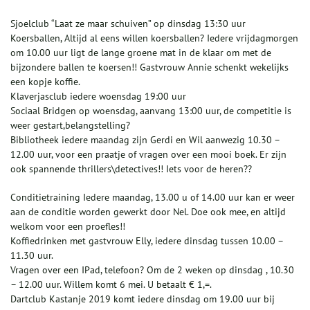
Sjoelclub “Laat ze maar schuiven” op dinsdag 13:30 uur
Koersballen, Altijd al eens willen koersballen? Iedere vrijdagmorgen
om 10.00 uur ligt de lange groene mat in de klaar om met de
bijzondere ballen te koersen!! Gastvrouw Annie schenkt wekelijks
een kopje koffie.
Klaverjasclub iedere woensdag 19:00 uur
Sociaal Bridgen op woensdag, aanvang 13:00 uur, de competitie is
weer gestart,belangstelling?
Bibliotheek iedere maandag zijn Gerdi en Wil aanwezig 10.30 –
12.00 uur, voor een praatje of vragen over een mooi boek. Er zijn
ook spannende thrillers\detectives!! Iets voor de heren??
Conditietraining Iedere maandag, 13.00 u of 14.00 uur kan er weer
aan de conditie worden gewerkt door Nel. Doe ook mee, en altijd
welkom voor een proefles!!
Koffiedrinken met gastvrouw Elly, iedere dinsdag tussen 10.00 –
11.30 uur.
Vragen over een IPad, telefoon? Om de 2 weken op dinsdag , 10.30
– 12.00 uur. Willem komt 6 mei. U betaalt € 1,=.
Dartclub Kastanje 2019 komt iedere dinsdag om 19.00 uur bij