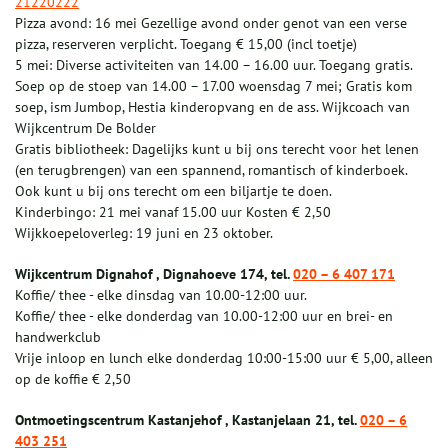
21220222
Pizza avond: 16 mei Gezellige avond onder genot van een verse
pizza, reserveren verplicht. Toegang € 15,00 (incl toetje)
5 mei: Diverse activiteiten van 14.00 – 16.00 uur. Toegang gratis.
Soep op de stoep van 14.00 – 17.00 woensdag 7 mei; Gratis kom
soep, ism Jumbop, Hestia kinderopvang en de ass. Wijkcoach van
Wijkcentrum De Bolder
Gratis bibliotheek: Dagelijks kunt u bij ons terecht voor het lenen
(en terugbrengen) van een spannend, romantisch of kinderboek.
Ook kunt u bij ons terecht om een biljartje te doen.
Kinderbingo: 21 mei vanaf 15.00 uur Kosten € 2,50
Wijkkoepeloverleg: 19 juni en 23 oktober.
Wijkcentrum Dignahof , Dignahoeve 174, tel.
020 – 6 407 171
Koffie/ thee - elke dinsdag van 10.00-12:00 uur.
Koffie/ thee - elke donderdag van 10.00-12:00 uur en brei- en
handwerkclub
Vrije inloop en lunch elke donderdag 10:00-15:00 uur € 5,00, alleen
op de koffie € 2,50
Ontmoetingscentrum Kastanjehof , Kastanjelaan 21, tel.
020 – 6
403 251