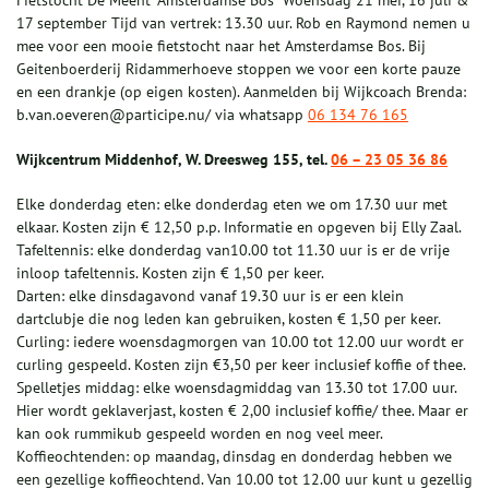
Fietstocht De Meent "Amsterdamse Bos" Woensdag 21 mei, 16 juli &
17 september Tijd van vertrek: 13.30 uur. Rob en Raymond nemen u
mee voor een mooie fietstocht naar het Amsterdamse Bos. Bij
Geitenboerderij Ridammerhoeve stoppen we voor een korte pauze
en een drankje (op eigen kosten). Aanmelden bij Wijkcoach Brenda:
b.van.oeveren@participe.nu/ via whatsapp
06 134 76 165
Wijkcentrum Middenhof, W. Dreesweg 155, tel.
06 – 23 05 36 86
Elke donderdag eten: elke donderdag eten we om 17.30 uur met
elkaar. Kosten zijn € 12,50 p.p. Informatie en opgeven bij Elly Zaal.
Tafeltennis: elke donderdag van10.00 tot 11.30 uur is er de vrije
inloop tafeltennis. Kosten zijn € 1,50 per keer.
Darten: elke dinsdagavond vanaf 19.30 uur is er een klein
dartclubje die nog leden kan gebruiken, kosten € 1,50 per keer.
Curling: iedere woensdagmorgen van 10.00 tot 12.00 uur wordt er
curling gespeeld. Kosten zijn €3,50 per keer inclusief koffie of thee.
Spelletjes middag: elke woensdagmiddag van 13.30 tot 17.00 uur.
Hier wordt geklaverjast, kosten € 2,00 inclusief koffie/ thee. Maar er
kan ook rummikub gespeeld worden en nog veel meer.
Koffieochtenden: op maandag, dinsdag en donderdag hebben we
een gezellige koffieochtend. Van 10.00 tot 12.00 uur kunt u gezellig