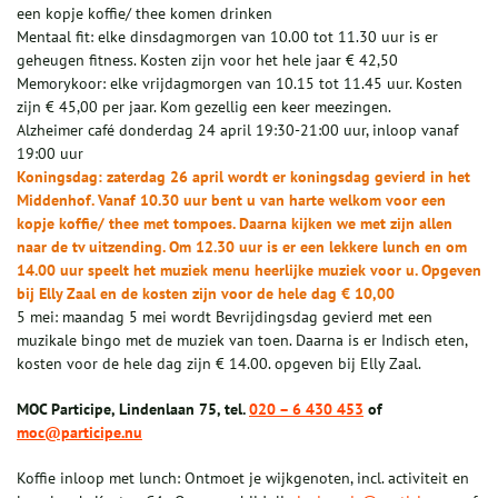
een kopje koffie/ thee komen drinken
Mentaal fit: elke dinsdagmorgen van 10.00 tot 11.30 uur is er
geheugen fitness. Kosten zijn voor het hele jaar € 42,50
Memorykoor: elke vrijdagmorgen van 10.15 tot 11.45 uur. Kosten
zijn € 45,00 per jaar. Kom gezellig een keer meezingen.
Alzheimer café donderdag 24 april 19:30-21:00 uur, inloop vanaf
19:00 uur
Koningsdag: zaterdag 26 april wordt er koningsdag gevierd in het
Middenhof. Vanaf 10.30 uur bent u van harte welkom voor een
kopje koffie/ thee met tompoes. Daarna kijken we met zijn allen
naar de tv uitzending. Om 12.30 uur is er een lekkere lunch en om
14.00 uur speelt het muziek menu heerlijke muziek voor u. Opgeven
bij Elly Zaal en de kosten zijn voor de hele dag € 10,00
5 mei: maandag 5 mei wordt Bevrijdingsdag gevierd met een
muzikale bingo met de muziek van toen. Daarna is er Indisch eten,
kosten voor de hele dag zijn € 14.00. opgeven bij Elly Zaal.
MOC Participe, Lindenlaan 75, tel.
020 – 6 430 453
of
moc@participe.nu
Koffie inloop met lunch: Ontmoet je wijkgenoten, incl. activiteit en