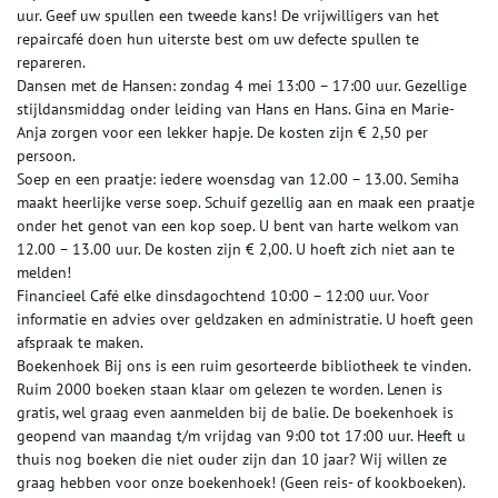
uur. Geef uw spullen een tweede kans! De vrijwilligers van het
repaircafé doen hun uiterste best om uw defecte spullen te
repareren.
Dansen met de Hansen: zondag 4 mei 13:00 – 17:00 uur. Gezellige
stijldansmiddag onder leiding van Hans en Hans. Gina en Marie-
Anja zorgen voor een lekker hapje. De kosten zijn € 2,50 per
persoon.
Soep en een praatje: iedere woensdag van 12.00 – 13.00. Semiha
maakt heerlijke verse soep. Schuif gezellig aan en maak een praatje
onder het genot van een kop soep. U bent van harte welkom van
12.00 – 13.00 uur. De kosten zijn € 2,00. U hoeft zich niet aan te
melden!
Financieel Café elke dinsdagochtend 10:00 – 12:00 uur. Voor
informatie en advies over geldzaken en administratie. U hoeft geen
afspraak te maken.
Boekenhoek Bij ons is een ruim gesorteerde bibliotheek te vinden.
Ruim 2000 boeken staan klaar om gelezen te worden. Lenen is
gratis, wel graag even aanmelden bij de balie. De boekenhoek is
geopend van maandag t/m vrijdag van 9:00 tot 17:00 uur. Heeft u
thuis nog boeken die niet ouder zijn dan 10 jaar? Wij willen ze
graag hebben voor onze boekenhoek! (Geen reis- of kookboeken).