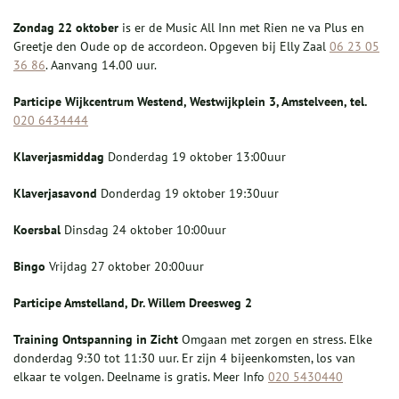
Zondag 22 oktober
is er de Music All Inn met Rien ne va Plus en
Greetje den Oude op de accordeon. Opgeven bij Elly Zaal
06 23 05
36 86
. Aanvang 14.00 uur.
P
articipe Wijkcentrum Westend, Westwijkplein 3, Amstelveen, tel.
020 6434444
Klaverjasmiddag
Donderdag 19 oktober 13:00uur
Klaverjasavond
Donderdag 19 oktober 19:30uur
Koersbal
Dinsdag 24 oktober 10:00uur
B
ingo
Vrijdag 27 oktober 20:00uur
Pa
rticipe Amstelland, Dr. Willem Dreesweg 2
Training Ontspanning in Zicht
Omgaan met zorgen en stress. Elke
donderdag 9:30 tot 11:30 uur. Er zijn 4 bijeenkomsten, los van
elkaar te volgen. Deelname is gratis. Meer Info
020 5430440