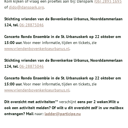
Kom kijken of vraag een proefles aan bij: Danspark
(06) 2893 1693
of
dido@danspark.org
.
Stichting vrienden van de Bovenkerkse Urbanus, Noorddammerlaan
124, tel.
06-28875046
Concerto Rondo Ensemble in de St. Urbanuskerk op 22 oktober om
15:00 uur.
Voor meer informatie, tijden en tickets, zie
www.vriendenbovenkerkseurbanus.nl
.
Stichting vrienden van de Bovenkerkse Urbanus, Noorddammerlaan
124, tel.
06-28875046
Concerto Rondo Ensemble in de St. Urbanuskerk op 22 oktober om
15:00 uur.
Voor meer informatie, tijden en tickets, zie
www.vriendenbovenkerkseurbanus.nl
.
Dit overzicht met activiteiten
**
verschijnt
eens per 2 weken.
Wilt u
ook e
en activiteit melden? Of wilt u dit overzicht zelf in uw mailbox
ontvangen?
Mail
naar
:
ladder@participe.nu