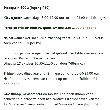
S
tadsplein 100 A (ingang P60)
Klaverjassen
woensdag 13:00-17:00 uur kosten €1,00 excl drankjes
P
articipe
Wijkcentrum Pluspunt, Smeenklaan 1,
020-6458141
Najaarskamer met soep,
elke maandag vanaf 12.30-14.30 uurverse
soep voor € 0,50 per kop
Inloopuurtje
voor vragen over het gebruik van tablets en mobiele
telefoons. Kosten € 1,= per bezoek.
Dinsdag
17 oktober
10.30-11.30 uur, door Willem Kok
Bridgen
, elke dinsdagavond (2 lijnen) aanvang 20.00-23.00 uur.
Heeft u interesse, neem dan contact op met Johan Snijders;
06-
53506322
.
GGZ-inloop, Gewaardeerd en GeZien.
Een open inloop voor
eenieder die behoefte heeft aan contact. Elke woensdag van 9.30-
12.30. Vragen? neem contact op met Sumeyra Omeroglu,
06-34 58
24 45