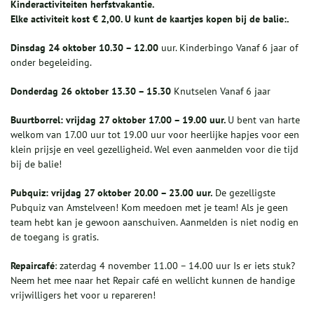
Kinderactiviteiten
herfstvakantie.
Elke activiteit kost € 2,00. U kunt de kaartjes kopen bij de balie
:
.
Dinsdag 24 oktober 10.30 – 12.00
uur. Kinderbingo Vanaf 6 jaar of
onder begeleiding.
Donderdag
26 oktober 13.30 – 15.30
Knutselen Vanaf 6 jaar
Buurtborrel
: vrijdag 27 oktober 17.00 – 19.00 uur.
U bent van harte
welkom van 17.00 uur tot 19.00 uur voor heerlijke hapjes voor een
klein prijsje en veel gezelligheid. Wel even aanmelden voor die tijd
bij de balie!
Pubquiz
: vrijdag 27 oktober 20.00 – 23.00 uur.
De gezelligste
Pubquiz van Amstelveen! Kom meedoen met je team! Als je geen
team hebt kan je gewoon aanschuiven. Aanmelden is niet nodig en
de toegang is gratis.
Repaircafé
: zaterdag 4 november 11.00 – 14.00 uur Is er iets stuk?
Neem het mee naar het Repair café en wellicht kunnen de handige
vrijwilligers het voor u repareren!