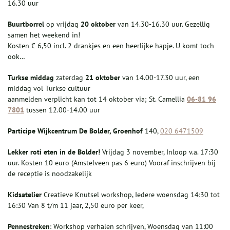
16.30 uur
Buurtborrel
op vrijdag
20 oktober
van 14.30-16.30 uur. Gezellig
samen het weekend in!
Kosten € 6,50 incl. 2 drankjes en een heerlijke hapje. U komt toch
ook…
Turkse middag
zaterdag
21 oktober
van 14.00-17.30 uur, een
middag vol Turkse cultuur
aanmelden verplicht kan tot 14 oktober via; St. Camellia
06-81 96
7801
tussen 12.00-14.00 uur
Participe Wijkcentrum De Bolder,
Groenhof
140,
020 6471509
Lekker roti eten in de Bolder!
Vrijdag 3 november, Inloop v.a. 17:30
uur. Kosten 10 euro (Amstelveen pas 6 euro) Vooraf inschrijven bij
de receptie is noodzakelijk
Kidsatelier
Creatieve Knutsel workshop, Iedere woensdag 14:30 tot
16:30 Van 8 t/m 11 jaar, 2,50 euro per keer,
Pennestreken
: Workshop verhalen schrijven, Woensdag van 11:00