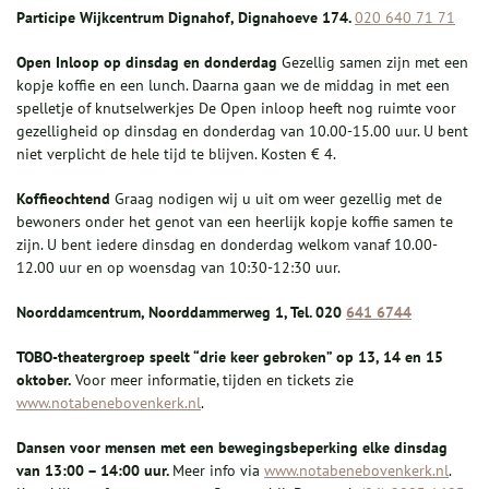
P
articipe
Wijkc
entrum Dignahof, Dignahoeve 174
.
020 640 71 71
Open Inloop op dinsdag en donderdag
Gezellig samen zijn met een
kopje koffie en een lunch. Daarna gaan we de middag in met een
spelletje of knutselwerkjes De Open inloop heeft nog ruimte voor
gezelligheid op dinsdag en donderdag van 10.00-15.00 uur. U bent
niet verplicht de hele tijd te blijven. Kosten € 4.
Koffieochtend
Graag nodigen wij u uit om weer gezellig met de
bewoners onder het genot van een heerlijk kopje koffie samen te
zijn. U bent iedere dinsdag en donderdag welkom vanaf 10.00-
12.00 uur en op woensdag van 10:30-12:30 uur.
Noorddamcentrum, Noorddammerweg 1, Tel. 020
641 6744
T
OBO
-theatergroep speelt “drie keer gebroken” op 13, 14 en 15
oktober.
Voor meer informatie, tijden en tickets zie
www.notabenebovenkerk.nl
.
Dansen voor mensen met een bewegingsbeperking elke dinsdag
van 13:00 – 14:00 uur.
Meer info via
www.notabenebovenkerk.nl
.