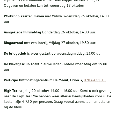
U proeft 6 verschillende wijnen, met hapjes. Kosten: € 12,50.
Opgeven en betalen kan tot woensdag 18 oktober
W
orkshop kaarten maken
met Wilma. Woensdag 25 oktober, 14.00
uur
Aangeklede filmmiddag
Donderdag 26 oktober, 14.00 uur:
Bingoavond
met een loterij, Vrijdag 27 oktober, 19.30 uur:
De bridgeclub
is weer gestart op woensdagmiddag, 13.00 uur
De klaverjasclub
zoekt nieuwe leden? Iedere woensdag om 19.00
uur
P
articipe Ontmoetingscentrum D
e Meent, Orion 3
,
020 6438015
High Tea:
vrijdag 20 oktober 14.00 – 16.00 uur Komt u ook gezellig
naar de High Tea? We hebben weer allerlei heerlijkheden voor u. De
kosten zijn € 7,50 per persoon. Graag vooraf aanmelden en betalen
bij de balie.