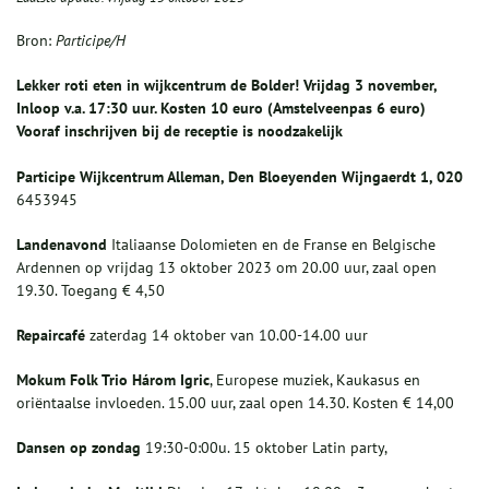
Bron:
Participe/H
Lekker roti eten in wijkcentrum de Bolder!
Vrijdag 3 november,
Inloop v.a. 17:30 uur. Kosten 10 euro (Amstelveenpas 6 euro)
Vooraf inschrijven bij de receptie is noodzakelijk
P
articipe Wijkcentrum Alleman, Den Bloeyenden Wijngaerdt
1, 020
6453945
Landenavond
Italiaanse Dolomieten en de Franse en Belgische
Ardennen op vrijdag 13 oktober 2023 om 20.00 uur, zaal open
19.30. Toegang € 4,50
Repaircafé
zaterdag 14 oktober van 10.00-14.00 uur
Mokum Folk Trio Három Igric
, Europese muziek, Kaukasus en
oriëntaalse invloeden. 15.00 uur, zaal open 14.30. Kosten € 14,00
Dansen op zondag
19:30-0:00u. 15 oktober Latin party,