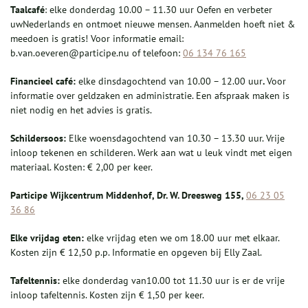
Taalcafé
: elke donderdag 10.00 – 11.30 uur Oefen en verbeter
uwNederlands en ontmoet nieuwe mensen. Aanmelden hoeft niet &
meedoen is gratis! Voor informatie email:
b.van.oeveren@participe.nu of telefoon:
06 134 76 165
Financieel café:
elke dinsdagochtend van 10.00 – 12.00 uur
.
Voor
informatie over geldzaken en administratie. Een afspraak maken is
niet nodig en het advies is gratis.
Schildersoos
:
Elke woensdagochtend van 10.30 – 13.30 uur. Vrije
inloop tekenen en schilderen. Werk aan wat u leuk vindt met eigen
materiaal. Kosten: € 2,00 per keer.
Participe Wijkcentrum Middenhof, Dr. W. Dreesweg 155,
06 23 05
36 86
Elke vrijdag eten:
elke vrijdag eten we om 18.00 uur met elkaar.
Kosten zijn € 12,50 p.p. Informatie en opgeven bij Elly Zaal.
Tafeltennis:
elke donderdag van10.00 tot 11.30 uur is er de vrije
inloop tafeltennis. Kosten zijn € 1,50 per keer.