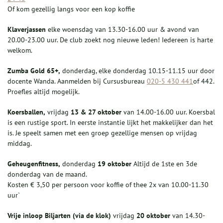
Of kom gezellig langs voor een kop koffie
Klaverjassen
elke woensdag van 13.30-16.00 uur & avond van
20.00-23.00 uur. De club zoekt nog nieuwe leden! Iedereen is harte
welkom.
Zumba Gold 65+,
donderdag, elke donderdag 10.15-11.15 uur door
docente Wanda. Aanmelden bij Cursusbureau
020-5 430 441
of 442.
Proefles altijd mogelijk.
Koersballen,
vrijdag
13 & 27 oktober
van 14.00-16.00 uur. Koersbal
is een rustige sport. In eerste instantie lijkt het makkelijker dan het
is. Je speelt samen met een groep gezellige mensen op vrijdag
middag.
Geheugenfitness,
donderdag
19 oktober
Altijd de 1ste en 3de
donderdag van de maand.
Kosten € 3,50 per persoon voor koffie of thee 2x van 10.00-11.30
uur`
Vrije inloop Biljarten (via de klok)
vrijdag
20 oktober
van 14.30-