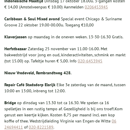
Indonesische Maaltijd
Dinsdag 17 oktober 18.00u. 3-gangen kosten
€ 14,00 (Amstelveenpas € 10.00) Aanmelden
0206453945
Caribbean & Soul Mixed avond
Special event Chicago & Suriname
Groove 22 oktober 19.00-00.00u. Toegang €10,00
Klaverjassen
op maandag in de oneven weken. 13-30-16.30 Gratis.
Herfstbazaar
Zaterdag 25 november van 11.00-16.00. Met
bakwedstrijd voor jong en oud, kinderactiviteiten, schmink en markt
(tot 15.00) op. Tafeltje huren € 5,00. Info
020-6453945
Nieuw Vredeveld
,
Rembrandtweg 428.
Repair Café Stadsdorp Elsrijk
Elke 3e zaterdag van de maand, tussen
10:00 en 13:00, inbreng tot 12:00.
Bridge
op dinsdag van 13.30 tot ca 16.30. We spelen ca 16
spelletjes in een rustig tempo af. Gezelligheid is bij ons troef!.Kom
gerust een keertje kijken. Kosten 8,75 per maand incl. een kop
koffie of thee. Wedstrijdleiding Virginie van Engen-de Witte
06
24694411
of
020-8221589
.