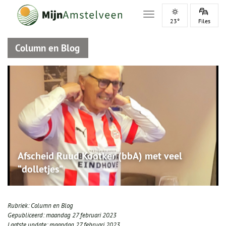
Toggle navigation
23°
Files
Column en Blog
Afscheid Ruud Kootker (bbA) met veel
“dolletjes”
Rubriek:
Column en Blog
Gepubliceerd:
maandag 27 februari 2023
Laatste update:
maandag 27 februari 2023