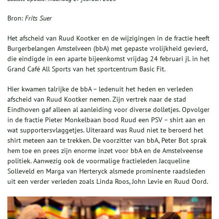
Bron:
Frits Suer
Het afscheid van Ruud Kootker en de wijzigingen in de fractie heeft
Burgerbelangen Amstelveen (bbA) met gepaste vrolijkheid gevierd,
die eindigde in een aparte bijeenkomst vrijdag 24 februari jl. in het
Grand Café All Sports van het sportcentrum Basic Fit.
Hier kwamen talrijke de bbA – ledenuit het heden en verleden
afscheid van Ruud Kootker nemen. Zijn vertrek naar de stad
Eindhoven gaf alleen al aanleiding voor diverse dolletjes. Opvolger
in de fractie Pieter Monkelbaan bood Ruud een PSV – shirt aan en
wat supportersvlaggetjes. Uiteraard was Ruud niet te beroerd het
shirt meteen aan te trekken. De voorzitter van bbA, Peter Bot sprak
hem toe en prees zijn enorme inzet voor bbA en de Amstelveense
politiek. Aanwezig ook de voormalige fractieleden Jacqueline
Solleveld en Marga van Herteryck alsmede prominente raadsleden
uit een verder verleden zoals Linda Roos, John Levie en Ruud Oord.