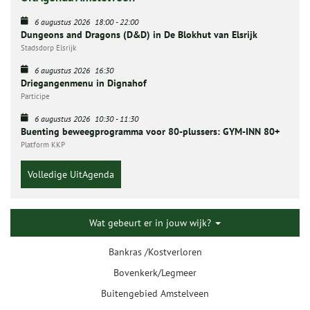
6 augustus 2026
18:00
-
22:00
Dungeons and Dragons (D&D) in De Blokhut van Elsrijk
Stadsdorp Elsrijk
6 augustus 2026
16:30
Driegangenmenu in Dignahof
Participe
6 augustus 2026
10:30
-
11:30
Buenting beweegprogramma voor 80-plussers: GYM-INN 80+
Platform KKP
Volledige UitAgenda
Wat gebeurt er in jouw wijk?
Bankras /Kostverloren
Bovenkerk/Legmeer
Buitengebied Amstelveen